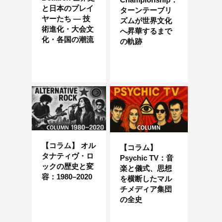
と日本のプレイ
ターンテーブリ
ヤーたち ― 技
ズムが世界文化
術進化・大会文
へ昇華するまで
化・各国の潮流
の軌跡
【コラム】 オル
【コラム】
タナティヴ・ロ
Psychic TV：音
ックの歴史と変
楽と儀式、思想
容：1980–2020
を横断したマル
チメディア集団
の全史