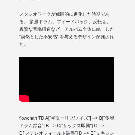
スタジオワークが飛躍的に進化した時期であ
る。 多層ドラム、フィードバック、反転音、
異質な音場構造など、アルバム全体に統一した
“漠然とした不安感” を与えるデザインが施され
た。
flowchart TD A["ギターリフ/ノイズ"] --> B["多層
ドラム録音"] B --> C["サックス即興"] C -->
D["ステレオフィールド調整"] D --> E["ミキシン