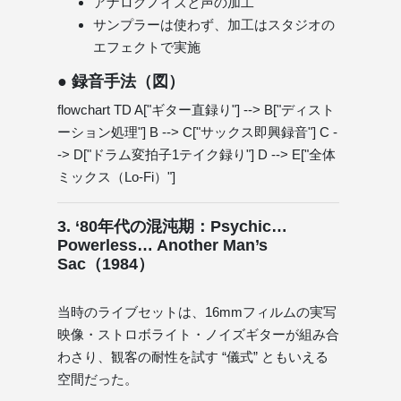
アナログノイズと声の加工
サンプラーは使わず、加工はスタジオの
エフェクトで実施
● 録音手法（図）
flowchart TD A["ギター直録り"] --> B["ディスト
ーション処理"] B --> C["サックス即興録音"] C -
-> D["ドラム変拍子1テイク録り"] D --> E["全体
ミックス（Lo-Fi）"]
3. ‘80年代の混沌期：Psychic…
Powerless… Another Man’s
Sac（1984）
当時のライブセットは、16mmフィルムの実写
映像・ストロボライト・ノイズギターが組み合
わさり、観客の耐性を試す “儀式” ともいえる
空間だった。