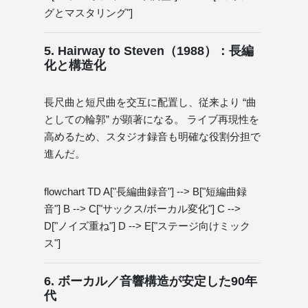
グとマスタリング"]
5. Hairway to Steven（1988）：長編
化と構造化
長尺曲と短尺曲を交互に配置し、従来より “曲
としての輪郭” が顕著になる。 ライブ再現性を
高めるため、スタジオ録音も明確な役割分担で
進んだ。
flowchart TD A["長編曲録音"] --> B["短編曲録
音"] B --> C["サックス/ボーカル変化"] C -->
D["ノイズ重ね"] D --> E["ステージ向けミック
ス"]
6. ボーカル／音響構造が安定した90年
代