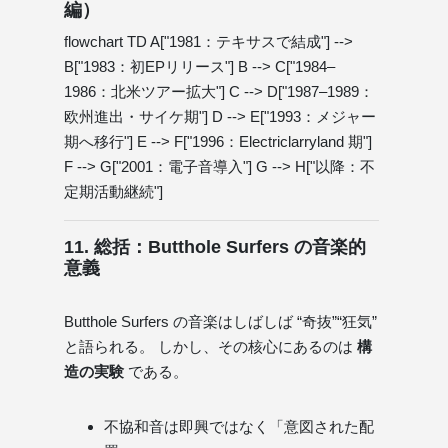
編）
flowchart TD A["1981：テキサスで結成"] -->
B["1983：初EPリリース"] B --> C["1984–
1986：北米ツアー拡大"] C --> D["1987–1989：
欧州進出・サイケ期"] D --> E["1993：メジャー
期へ移行"] E --> F["1996：Electriclarryland 期"]
F --> G["2001：電子音導入"] G --> H["以降：不
定期活動継続"]
11. 総括：Butthole Surfers の音楽的
意義
Butthole Surfers の音楽はしばしば “奇抜”“狂気”
と語られる。 しかし、その核心にあるのは
構
造の実験
である。
不協和音は即興ではなく「意図された配