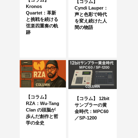
【コラム】
Kronos
Cyndi Lauper：
Quartet：革新
声と色彩で時代
と挑戦を続ける
を変え続けた人
弦楽四重奏の軌
間の物語
跡
【コラム】
【コラム】 12bit
RZA：Wu-Tang
サンプラーの黄
Clan の頭脳が
金時代：MPC60
歩んだ創作と哲
／SP-1200
学の全史