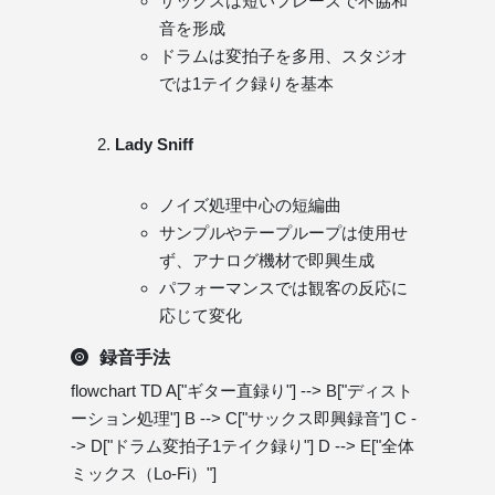
サックスは短いフレーズで不協和
音を形成
ドラムは変拍子を多用、スタジオ
では1テイク録りを基本
Lady Sniff
ノイズ処理中心の短編曲
サンプルやテープループは使用せ
ず、アナログ機材で即興生成
パフォーマンスでは観客の反応に
応じて変化
録音手法
flowchart TD A["ギター直録り"] --> B["ディスト
ーション処理"] B --> C["サックス即興録音"] C -
-> D["ドラム変拍子1テイク録り"] D --> E["全体
ミックス（Lo-Fi）"]