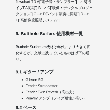
flowchart TD A["電子音・サンプラー"] --> B["ラ
イブPA同期"] B --> C["映像：デジタルプロジェ
クション"] C --> D["バンド演奏に同期"] D -->
E["高解像度照明システム"]
9. Butthole Surfers 使用機材一覧
Butthole Surfers の機材は年代により大きく変
化するが、文献に残っているものは以下の通
り。
9.1 ギター / アンプ
Gibson SG
Fender Stratocaster
Fender Twin Reverb（高出力）
Peavey アンプ（ノイズ耐性が高い）
9.2 ベース