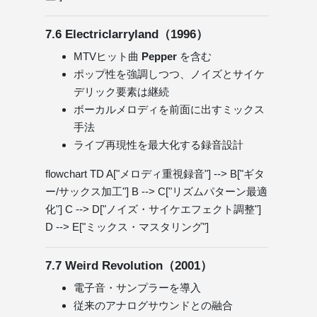
7.6 Electriclarryland（1996）
MTVヒット曲
Pepper
を含む
ポップ性を強調しつつ、ノイズとサイケ
デリック要素は継続
ボーカルメロディを前面に出すミックス
手法
ライブ再現性を最大化する録音設計
flowchart TD A["メロディ重視録音"] --> B["ギタ
ー/サックス加工"] B --> C["リズムパターン最適
化"] C --> D["ノイズ・サイケエフェクト調整"]
D --> E["ミックス・マスタリング"]
7.7 Weird Revolution（2001）
電子音・サンプラーを導入
従来のアナログサウンドとの融合