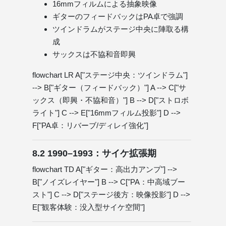
16mmフィルムによる抽象映像
ギターのフィードバックはPA卓で強調
ツインドラムがステージ中央に陣取る構
成
サックスは不協和音即興
flowchart LR A["ステージ中央：ツインドラム"]
--> B["ギター（フィードバック）"] A --> C["サ
ックス（即興・不協和音）"] B --> D["ストロボ
ライト"] C --> E["16mmフィルム投影"] D -->
F["PA卓：リバーブ/ディレイ強化"]
8.2 1990–1993：サイケ拡張期
flowchart TD A["ギター：高出力アンプ"] -->
B["ノイズレイヤー"] B --> C["PA：中高域ブー
スト"] C --> D["ステージ後方：映像投影"] D -->
E["観客体験：没入型サイケ空間"]