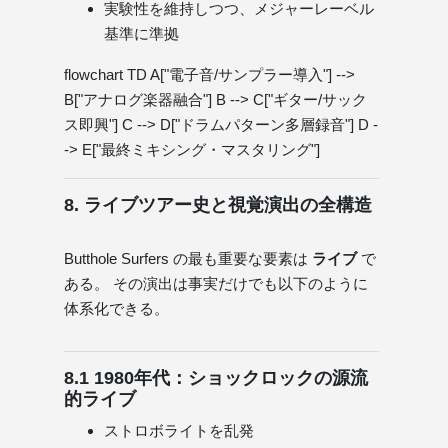
実験性を維持しつつ、メジャーレーベル
基準に準拠
flowchart TD A["電子音/サンプラー導入"] -->
B["アナログ楽器融合"] B --> C["ギター/サック
ス即興"] C --> D["ドラムパターン多層録音"] D -
-> E["最終ミキシング・マスタリング"]
8. ライブツアー史と視覚演出の全構造
Butthole Surfers の最も重要な要素は
ライブ
で
ある。 その演出は事実だけでも以下のように
体系化できる。
8.1 1980年代：ショックロックの源流
的ライブ
ストロボライトを乱発