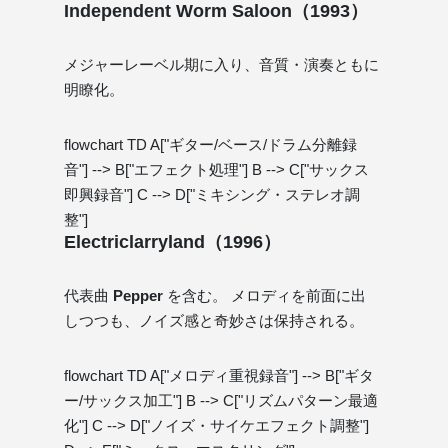
Independent Worm Saloon（1993）
メジャーレーベル期に入り、音質・演奏ともに
明瞭化。
flowchart TD A["ギター/ベース/ドラム分離録
音"] --> B["エフェクト処理"] B --> C["サックス
即興録音"] C --> D["ミキシング・ステレオ調
整"]
Electriclarryland（1996）
代表曲
Pepper
を含む。 メロディを前面に出
しつつも、ノイズ感と奇妙さは保持される。
flowchart TD A["メロディ重視録音"] --> B["ギタ
ー/サックス加工"] B --> C["リズムパターン最適
化"] C --> D["ノイズ・サイケエフェクト調整"]