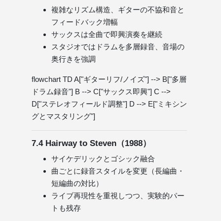
複雑なリズム構造、ギターの不協和音と
フィードバック増幅
サックスは全曲で即興演奏を継続
スタジオではドラムを多層録音、音場の
奥行きを強調
flowchart TD A["ギターリフ/ノイズ"] --> B["多層
ドラム録音"] B --> C["サックス即興"] C -->
D["ステレオフィールド調整"] D --> E["ミキシン
グとマスタリング"]
7.4 Hairway to Steven（1988）
サイケデリックとゴシック融合
曲ごとに録音スタイルを変更（長編曲・
短編曲の対比）
ライブ再現性を重視しつつ、実験的パー
トも残存