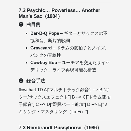
7.2 Psychic… Powerless… Another
Man’s Sac（1984）
曲目例
Bar-B-Q Pope
– ギターとサックスの不
協和音、断片的歌詞
Graveyard
– ドラムの変拍子とノイズ、
パンクの直線性
Cowboy Bob
– ユーモアを交えたサイケ
デリック、ライブ再現可能な構造
録音手法
flowchart TD A["マルチトラック録音"] --> B["ギ
ター/サックスエフェクト"] B --> C["ドラム変拍
子録音"] C --> D["即興パート追加"] D --> E["ミ
キシング・マスタリング（Lo-Fi）"]
7.3 Rembrandt Pussyhorse（1986）