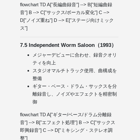
flowchart TD A["長編曲録音"] --> B["短編曲録
音"] B --> C["サックス/ボーカル変化"] C -->
D["ノイズ重ね"] D --> E["ステージ向けミック
ス"]
7.5 Independent Worm Saloon（1993）
メジャーデビューに合わせ、録音クオリ
ティを向上
スタジオマルチトラック使用、曲構成を
整備
ギター・ベース・ドラム・サックスを分
離録音し、ノイズやエフェクトを精密制
御
flowchart TD A["ギター/ベース/ドラム分離録
音"] --> B["エフェクト処理"] B --> C["サックス
即興録音"] C --> D["ミキシング・ステレオ調
整"]