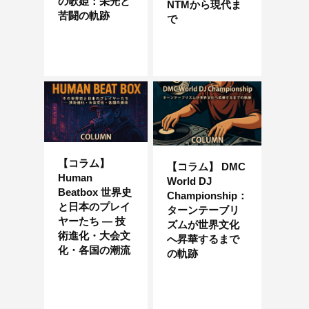
の歌姫：栄光と
NTMから現代ま
苦闘の軌跡
で
【コラム】
【コラム】 DMC
Human
World DJ
Beatbox 世界史
Championship：
と日本のプレイ
ターンテーブリ
ヤーたち ― 技
ズムが世界文化
術進化・大会文
へ昇華するまで
化・各国の潮流
の軌跡