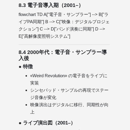
8.3 電子音導入期（2001–）
flowchart TD A["電子音・サンプラー"] --> B["ラ
イブPA同期"] B --> C["映像：デジタルプロジェ
クション"] C --> D["バンド演奏に同期"] D -->
E["高解像度照明システム"]
8.4 2000年代：電子音・サンプラー導
入後
● 特徴
«Weird Revolution» の電子音をライブに
実装
シンセパッド・サンプルの再現でステー
ジ音像が変化
映像演出はデジタルに移行、同期性が向
上
● ライブ演出図（2001–）