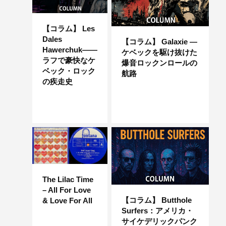
【コラム】 Les
Dales
【コラム】 Galaxie ―
Hawerchuk――
ケベックを駆け抜けた
ラフで豪快なケ
爆音ロックンロールの
ベック・ロック
航路
の疾走史
The Lilac Time
– All For Love
【コラム】 Butthole
& Love For All
Surfers：アメリカ・
サイケデリックパンク