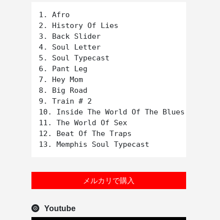
1. Afro

2. History Of Lies

3. Back Slider

4. Soul Letter

5. Soul Typecast

6. Pant Leg

7. Hey Mom

8. Big Road

9. Train # 2

10. Inside The World Of The Blues Explosi
11. The World Of Sex

12. Beat Of The Traps

メルカリで購入
Youtube