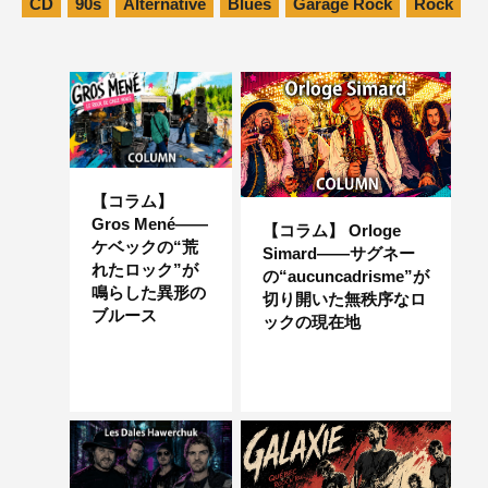
CD
90s
Alternative
Blues
Garage Rock
Rock
【コラム】
Gros Mené――
【コラム】 Orloge
ケベックの“荒
Simard――サグネー
れたロック”が
の“aucuncadrisme”が
鳴らした異形の
切り開いた無秩序なロ
ブルース
ックの現在地