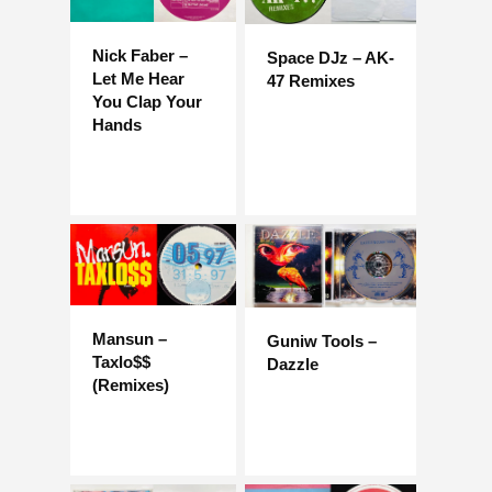
Nick Faber –
Space DJz – AK-
Let Me Hear
47 Remixes
You Clap Your
Hands
Mansun –
Guniw Tools –
Taxlo$$
Dazzle
(Remixes)