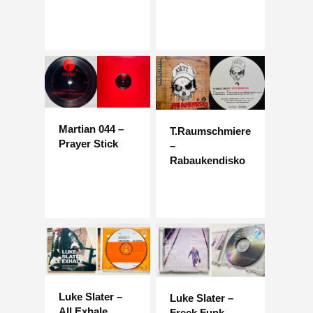
Martian 044 –
T.Raumschmiere
Prayer Stick
–
Rabaukendisko
Luke Slater –
Luke Slater –
All Exhale
Freek Funk