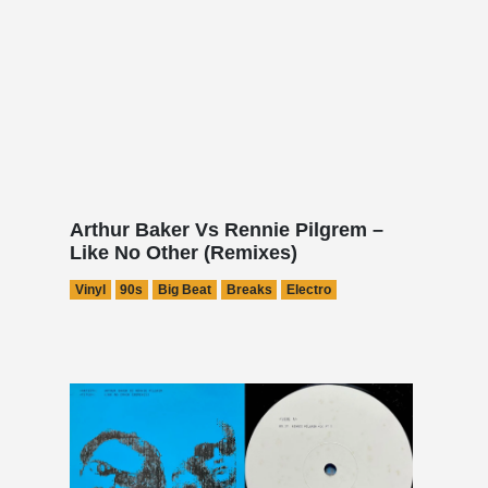
Arthur Baker Vs Rennie Pilgrem –
Like No Other (Remixes)
Vinyl
90s
Big Beat
Breaks
Electro