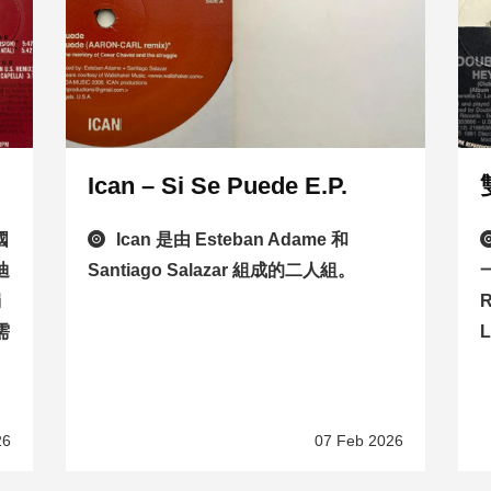
Ican – Si Se Puede E.P.
國
Ican 是由 Esteban Adame 和
迪
Santiago Salazar 組成的二人組。
獨
R
需
L
26
07 Feb 2026