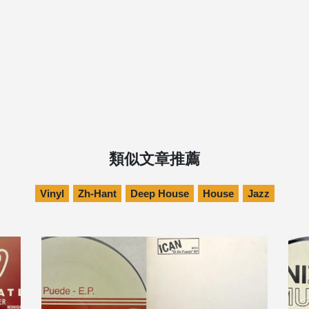
類似文章推薦
Vinyl
Zh-Hant
Deep House
House
Jazz