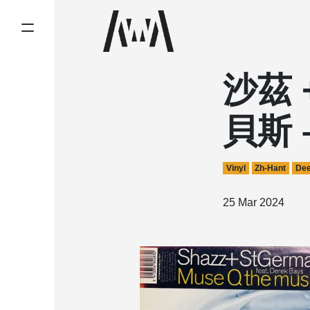
沙茲
貝斯 
Vinyl
Zh-Hant
Dee
25 Mar 2024