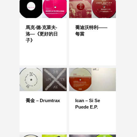
馬克‧德‧克萊夫-
喬迪沃特利——
洛—《更好的日
每當
子》
喬金 – Drumtrax
Ican – Si Se
Puede E.P.