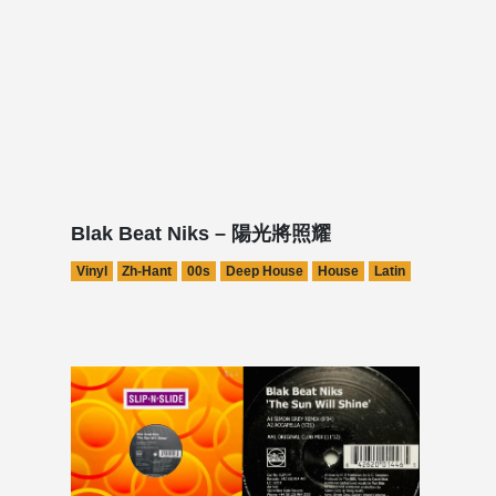
Blak Beat Niks – 陽光將照耀
Vinyl
Zh-Hant
00s
Deep House
House
Latin