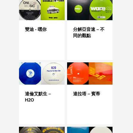
雙迪 - 嘿你
分解亞音速 – 不
同的觀點
達倫艾默生 –
達拉塔 – 賓蒂
H2O