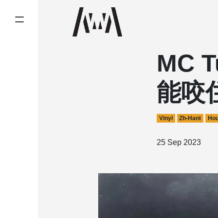
MC T
能咬住
Vinyl
Zh-Hant
Ho
25 Sep 2023