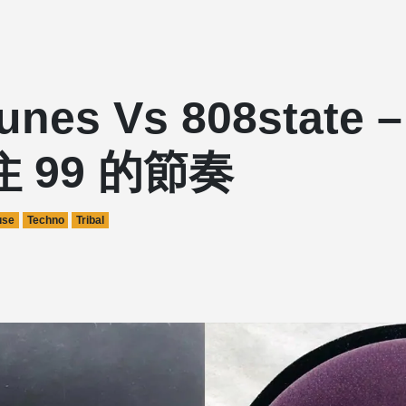
unes Vs 808state
 99 的節奏
use
Techno
Tribal