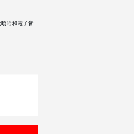
代嘻哈和電子音