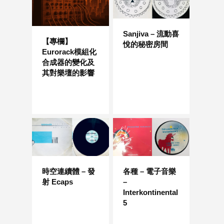
Sanjiva – 流動喜
【專欄】
悅的秘密房間
Eurorack模組化
合成器的變化及
其對樂壇的影響
時空連續體 – 發
各種 – 電子音樂
射 Ecaps
–
Interkontinental
5