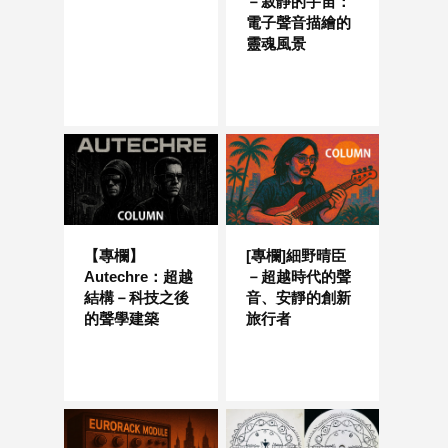
－寂靜的宇宙：
電子聲音描繪的
靈魂風景
【專欄】
[專欄]細野晴臣
Autechre：超越
－超越時代的聲
結構－科技之後
音、安靜的創新
的聲學建築
旅行者