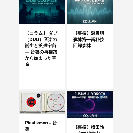
【コラム】 ダブ
【專欄】深奧與
（DUB）音楽の
森林浴—當科技
誕生と拡張宇宙
回歸森林
― 音響の再構築
から始まった革
命
Plastikman – 音
【專欄】橫田進
樂