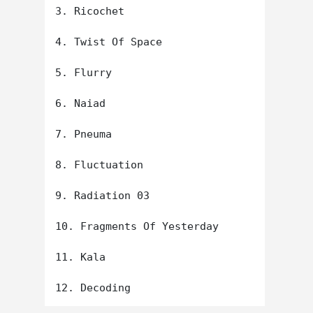
3. Ricochet

4. Twist Of Space

5. Flurry

6. Naiad

7. Pneuma

8. Fluctuation

9. Radiation 03

10. Fragments Of Yesterday

11. Kala
