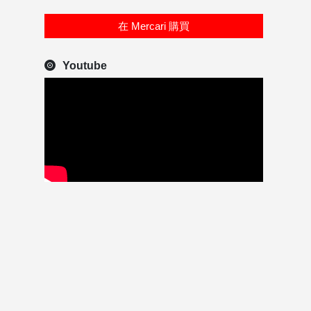
在 Mercari 購買
Youtube