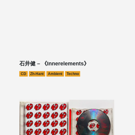
石井健 – 《Innerelements》
CD
Zh-Hant
Ambient
Techno