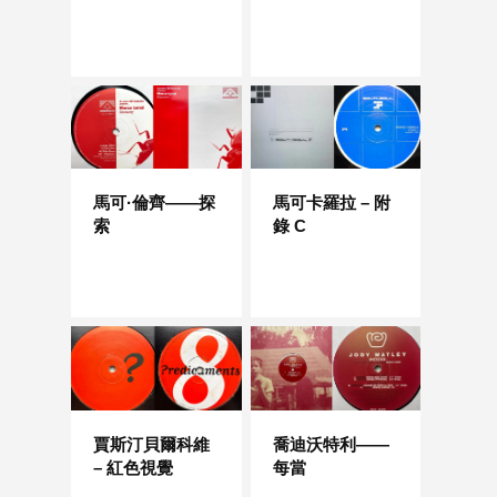
馬可·倫齊——探
馬可卡羅拉 – 附
索
錄 C
賈斯汀貝爾科維
喬迪沃特利——
– 紅色視覺
每當