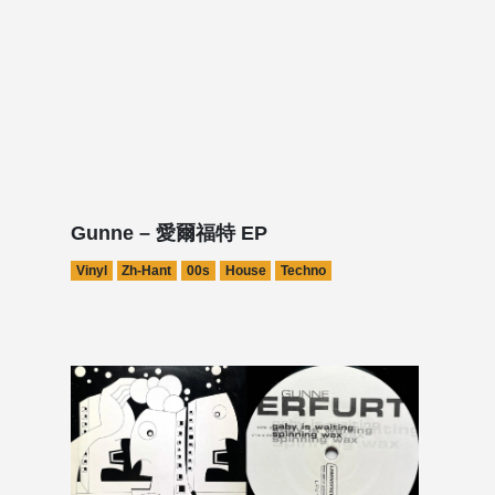
Gunne – 愛爾福特 EP
Vinyl
Zh-Hant
00s
House
Techno