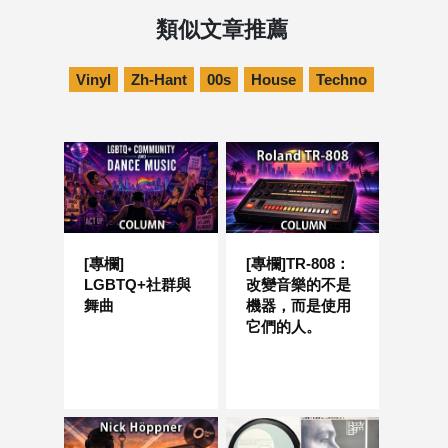
類似文章推薦
Vinyl
Zh-Hant
00s
House
Techno
[專欄]
[專欄]TR-808：
LGBTQ+社群與
改變音樂的不是
舞曲
機器，而是使用
它們的人。