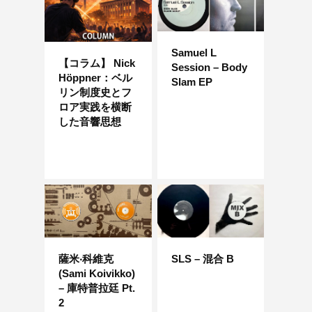
Samuel L
【コラム】 Nick
Session – Body
Höppner：ベル
Slam EP
リン制度史とフ
ロア実践を横断
した音響思想
薩米‧科維克
SLS – 混合 B
(Sami Koivikko)
– 庫特普拉廷 Pt.
2