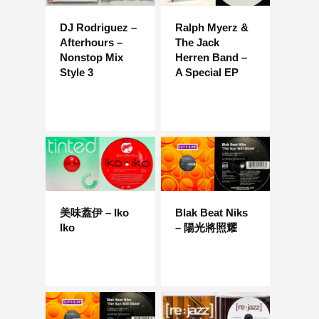
DJ Rodriguez –
Ralph Myerz &
Afterhours –
The Jack
Nonstop Mix
Herren Band –
Style 3
A Special EP
美味蓋伊 – Iko
Blak Beat Niks
Iko
– 陽光將照耀