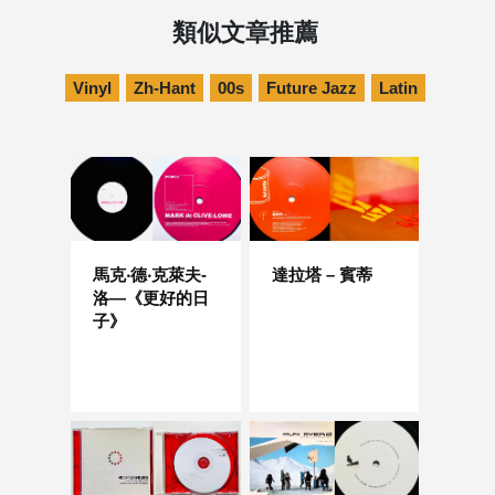
類似文章推薦
Vinyl
Zh-Hant
00s
Future Jazz
Latin
馬克‧德‧克萊夫-
達拉塔 – 賓蒂
洛—《更好的日
子》