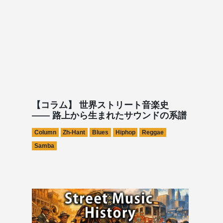
【コラム】 世界ストリート音楽史
—— 路上から生まれたサウンドの系譜
Column
Zh-Hant
Blues
Hiphop
Reggae
Samba