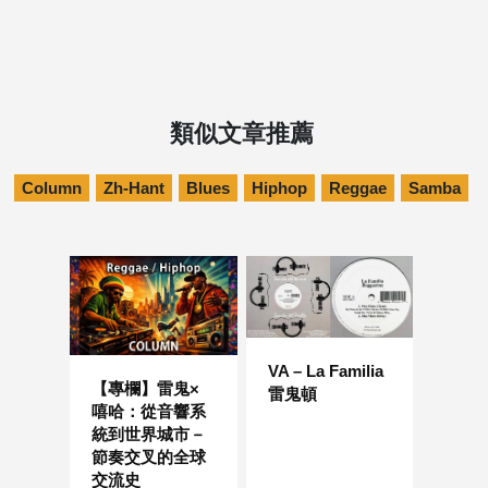
類似文章推薦
Column
Zh-Hant
Blues
Hiphop
Reggae
Samba
VA – La Familia
【專欄】雷鬼×
雷鬼頓
嘻哈：從音響系
統到世界城市－
節奏交叉的全球
交流史