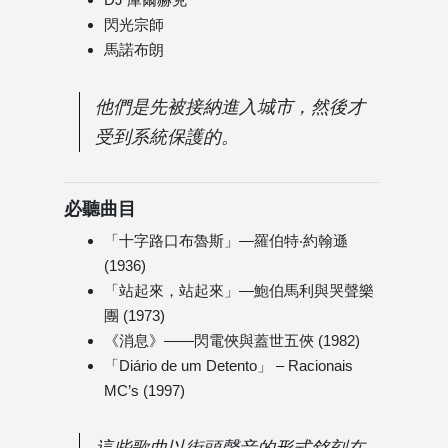
閃光宗師
馬諾布朗
他們是先被接納進入城市，然後才
受到系統保護的。
必聽曲目
「十字路口布魯斯」—羅伯特‧約翰遜
(1936)
「站起來，站起來」—鮑伯馬利與哭聲樂
團 (1973)
《消息》——閃電俠與蓋世五俠 (1982)
「Diário de um Detento」 – Racionais
MC’s (1997)
這些歌曲以街頭聲音的形式銘刻在