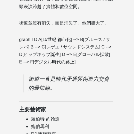
頭表演跨越了實體和數位空間。
街道並沒有消失，而是消失了。他們擴大了。
graph TD A[19世紀 都市化] --> B[ブルース / サ
ンバ] B --> C[レゲエ / サウンドシステム] C -->
D[ヒップホップ誕生] D --> E[グローバル拡散]
E --> F[デジタル時代の路上]
街道一直是時代矛盾與創造力交會
的最前線。
主要藝術家
羅伯特·約翰遜
鮑伯馬利
DJ 庫爾赫克