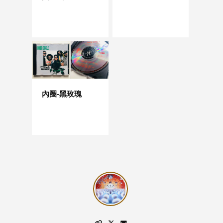
內圈-黑玫瑰