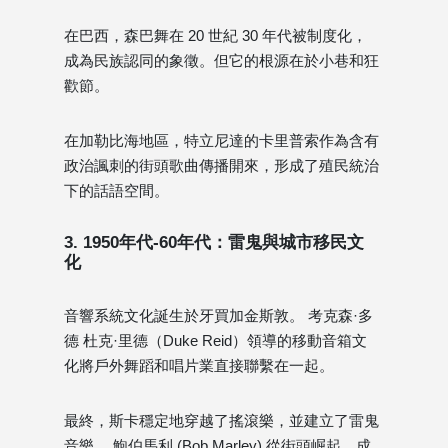
在巴西，森巴舞在 20 世紀 30 年代被制度化，
成為民族認同的象徵。但它的根源在於小巷和狂
歡節。
在加勒比海地區，特立尼達的卡里普索作為含有
政治諷刺的街頭歌曲傳播開來，形成了殖民統治
下的話語空間。
3. 1950年代-60年代：雷鬼與城市移民文
化
音響系統文化誕生於牙買加金斯敦。 考克森·多
德 杜克·里德（Duke Reid）領導的移動音箱文
化將戶外舞蹈和唱片業直接聯繫在一起。
最終，斯卡穩定地穿越了搖滾樂，並建立了雷鬼
音樂。 鮑伯馬利 (Bob Marley) 從街頭崛起，成