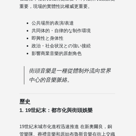
重要，現場的實體性比權威更重要。
公共場所的表演/表達
共同体的・自律的な制作環境
即興性と身体性
政治・社会状況との強い接続
影響商業音樂的原創角色
街頭音樂是一種從體制外流向世界
中心的音樂脈絡。
歷史
1. 19世紀末：都市化與街頭娛樂
19世紀末城市化進程迅速推進 在新奧爾良，銅
管樂隊、葬禮音樂和原始布魯斯音樂在街上交織