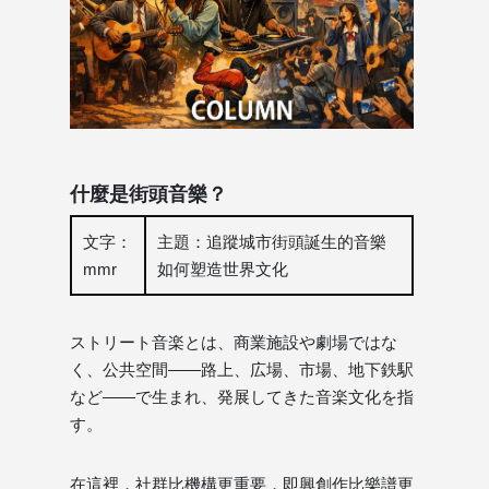
什麼是街頭音樂？
文字：
主題：追蹤城市街頭誕生的音樂
mmr
如何塑造世界文化
ストリート音楽とは、商業施設や劇場ではな
く、公共空間——路上、広場、市場、地下鉄駅
など——で生まれ、発展してきた音楽文化を指
す。
在這裡，社群比機構更重要，即興創作比樂譜更