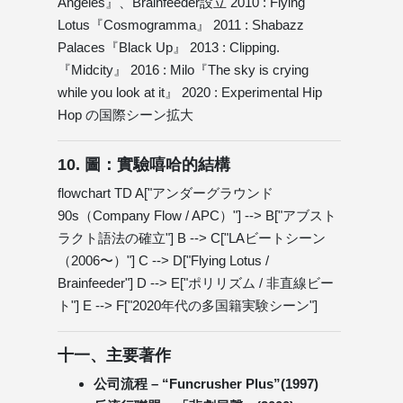
Angeles』、Brainfeeder設立 2010 : Flying
Lotus『Cosmogramma』 2011 : Shabazz
Palaces『Black Up』 2013 : Clipping.
『Midcity』 2016 : Milo『The sky is crying
while you look at it』 2020 : Experimental Hip
Hop の国際シーン拡大
10. 圖：實驗嘻哈的結構
flowchart TD A["アンダーグラウンド
90s（Company Flow / APC）"] --> B["アブスト
ラクト語法の確立"] B --> C["LAビートシーン
（2006〜）"] C --> D["Flying Lotus /
Brainfeeder"] D --> E["ポリリズム / 非直線ビー
ト"] E --> F["2020年代の多国籍実験シーン"]
十一、主要著作
公司流程 – “Funcrusher Plus”(1997)