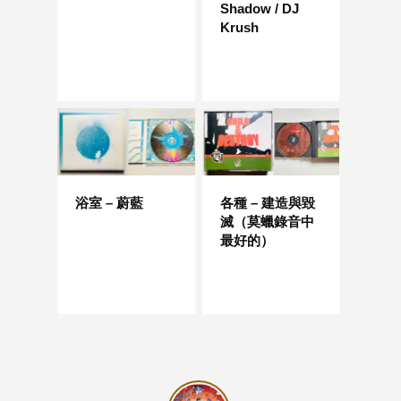
Shadow / DJ
Krush
浴室 – 蔚藍
各種 – 建造與毀
滅（莫蠟錄音中
最好的）