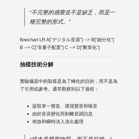
“不完整的感覺並不是缺乏，而是一
種完整的形式。”
flowchart LR A["デジタル音源"] --> B["細分化"]
B --> C["非量子配置"] C --> D["断章化"]
抽樣技術分解
實驗儀器中的取樣是為了轉化的目的，而不是為
了引用或參考。通常觀察到以下過程：
提取單一聲音、環境聲音和噪音
由於音高變化而剝離音調訊息
倒放和瞬時淡入淡出處理