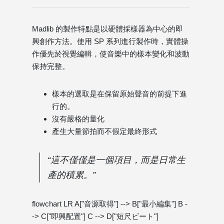
Madlib 的製作特點是以硬體採樣器為中心的即
興創作方法。使用 SP 系列進行製作時，實體操
作優先於視覺編輯，使音樂中的樣本變化和波動
保持完整。
樣本的選取是在保留原始聲音的前提下進
行的。
沒有嚴格的量化
產生大量節拍而不假定最終形式
“這不僅僅是一個項目，而是日常生
產的積累。”
flowchart LR A["音源取得"] --> B["最小編集"] B -
-> C["即興配置"] C --> D["短尺ビート"]