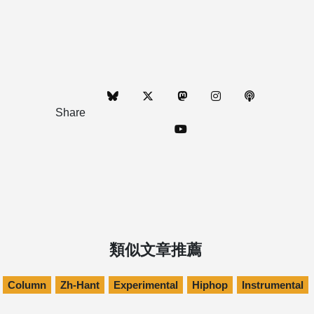
Share
類似文章推薦
Column
Zh-Hant
Experimental
Hiphop
Instrumental