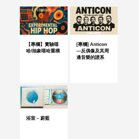
【專欄】實驗嘻
[專欄] Anticon
哈/抽象嘻哈重構
—反偶像及其周
邊音樂的譜系
浴室 – 蔚藍