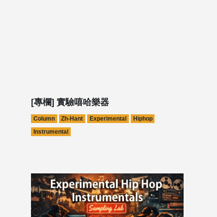
[專欄] 實驗嘻哈樂器
Column
Zh-Hant
Experimental
Hiphop
Instrumental