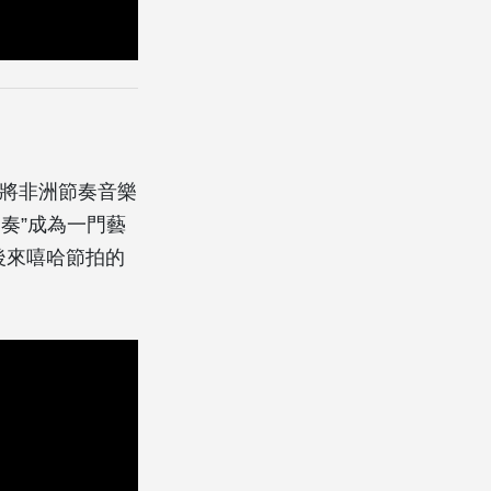
m) 將非洲節奏音樂
奏”成為一門藝
成為後來嘻哈節拍的