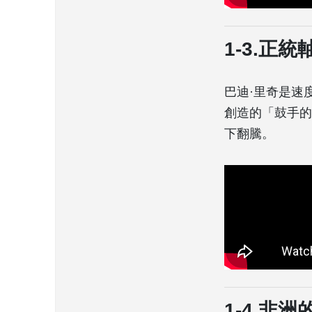
1-3.正
巴迪·里奇是速
創造的「鼓手的
下翻騰。
1-4.非