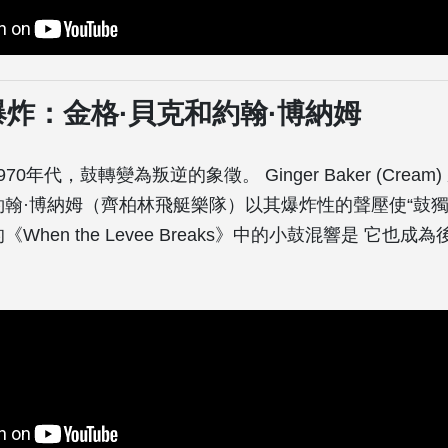
石爆炸：金格·貝克和約翰·博納姆
970年代，鼓轉變為叛逆的象徵。 Ginger Baker (Crea
約翰·博納姆（齊柏林飛艇樂隊）以其爆炸性的聲壓使“鼓獨
 的《When the Levee Breaks》中的小鼓混響是 它也