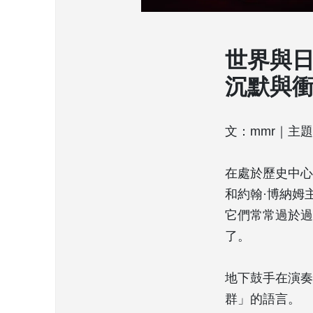
世界與
沉默與
文：mmr｜主
在處於歷史中心
和約翰·博納姆
它們常常過於過
了。
地下鼓手在演奏
群」的語言。