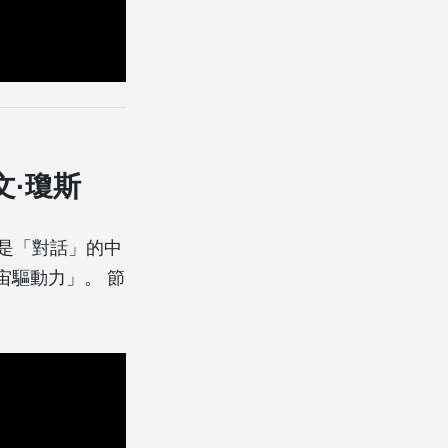
文·瓊斯
，鼓是「對話」的中
宙驅動力」。 節