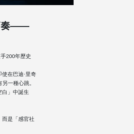
節奏——
手200年歷史
使在巴迪·里奇
有另一種心跳。
空白」中誕生
，而是「感官社