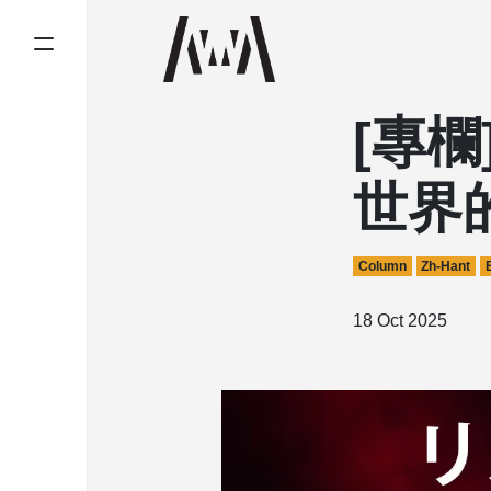
[專
世界
Column
Zh-Hant
18 Oct 2025