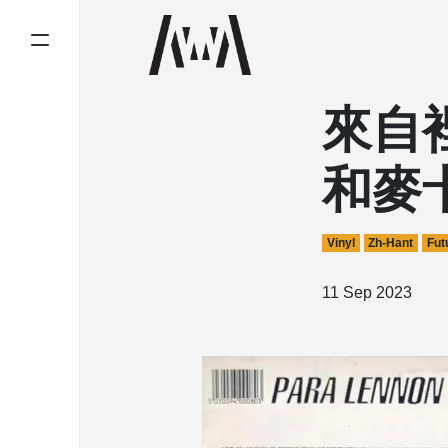
來自
和麥
Vinyl
Zh-Hant
Fut
11 Sep 2023