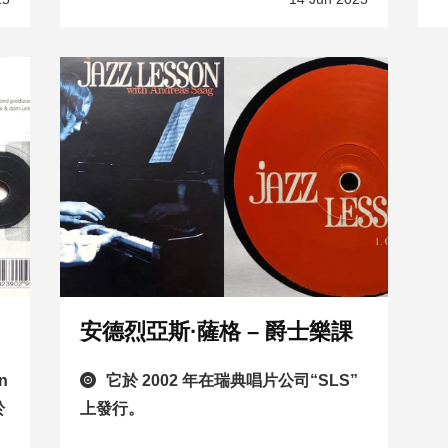
安德烈亞斯·薩格 – 爵士樂課
n
它於 2002 年在瑞典唱片公司“SLS”
於
上發行。
。