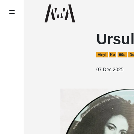
Ursul
Vinyl
Ko
90s
De
07 Dec 2025