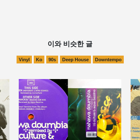
이와 비슷한 글
Vinyl
Ko
90s
Deep House
Downtempo