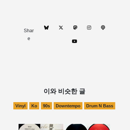
Shar
e
이와 비슷한 글
Vinyl
Ko
90s
Downtempo
Drum N Bass