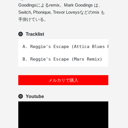
Goodingsによるremix。Mark Goodings は、
Switch, Phonique, Trevor Loveysなどのmix も
手掛けている。
Tracklist
A. Reggie's Escape (Attica Blues Remix)

メルカリで購入
Youtube