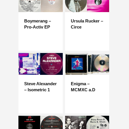
Boymerang –
Ursula Rucker –
Pro-Activ EP
Circe
Steve Alexander
Enigma –
– Isometric 1
MCMXC a.D