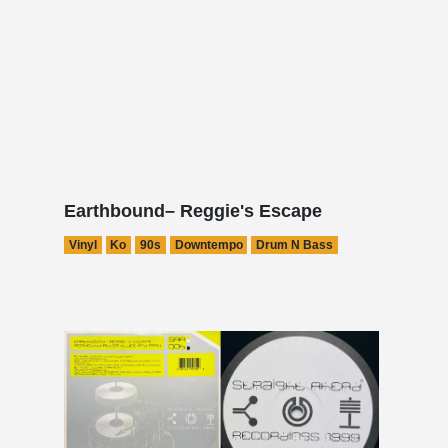
Earthbound– Reggie's Escape
Vinyl
Ko
90s
Downtempo
Drum N Bass