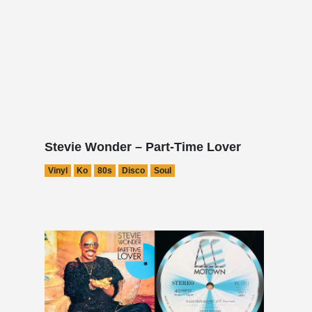
Stevie Wonder – Part-Time Lover
Vinyl
Ko
80s
Disco
Soul