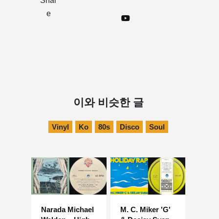
Shar
e
이와 비슷한 글
Vinyl
Ko
80s
Disco
Soul
Narada Michael
M. C. Miker 'G'