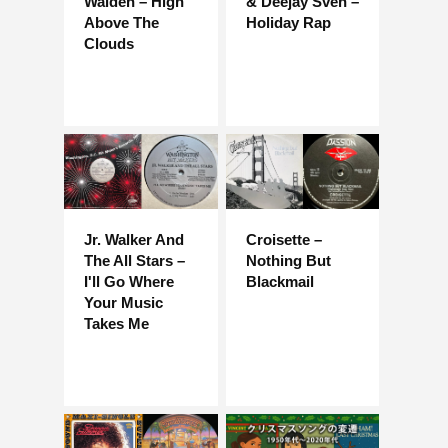
Walden – High
& Deejay Sven –
Above The
Holiday Rap
Clouds
Jr. Walker And
Croisette –
The All Stars –
Nothing But
I'll Go Where
Blackmail
Your Music
Takes Me