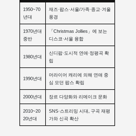
1950~70
재즈·팝스·서울/가족·종교·겨울
년대
풍경
1970년대
「Christmas Jollies」에 보는
중반
디스코·서울 융합
신디팝·도시적 연애·정평곡 확
1980년대
립
머라이어 캐리에 의해 연애 중
1990년대
심 모던 팝스 확립
2000년대
장르 다양화와 리메이크 문화
2010~20
SNS·스트리밍 시대, 구곡 재평
20년대
가와 신곡 확산