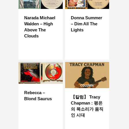
Narada Michael
Donna Summer
Walden – High
– Dim All The
Above The
Lights
Clouds
Rebecca –
【칼럼】 Tracy
Blond Saurus
Chapman : 평온
의 목소리가 움직
인 시대