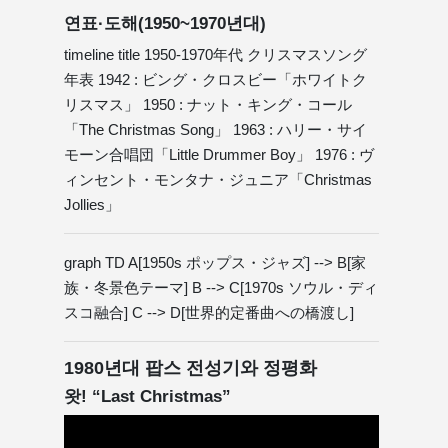
연표·도해(1950~1970년대)
timeline title 1950-1970年代 クリスマスソング
年表 1942 : ビング・クロスビー「ホワイトク
リスマス」 1950 : ナット・キング・コール
「The Christmas Song」 1963 : ハリー・サイ
モーン合唱団「Little Drummer Boy」 1976 : ヴ
ィンセント・モンタナ・ジュニア「Christmas
Jollies」
graph TD A[1950s ポップス・ジャズ] --> B[家
族・冬景色テーマ] B --> C[1970s ソウル・ディ
スコ融合] C --> D[世界的定番曲への橋渡し]
1980년대 팝스 전성기와 정평화
왓! “Last Christmas”