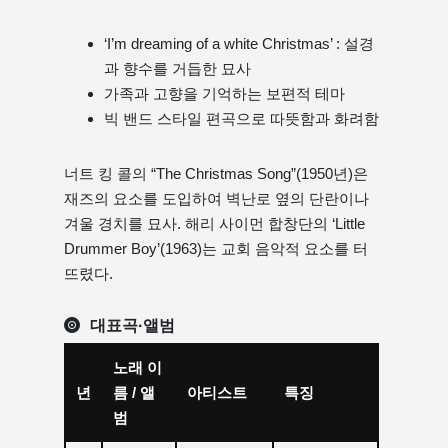
‘I’m dreaming of a white Christmas’ : 설경
과 향수를 거듭한 묘사
가족과 고향을 기억하는 보편적 테마
빅 밴드 스타일 편곡으로 따뜻함과 화려함
너트 킹 콜의 “The Christmas Song”(1950년)은
재즈의 요소를 도입하여 벽난로 옆의 단란이나
겨울 경치를 묘사. 해리 사이먼 합창단의 ‘Little
Drummer Boy’(1963)는 교회 음악적 요소를 터
뜨렸다.
대표곡·앨범
노래 이
년
름 / 앨
아티스트
특징
범