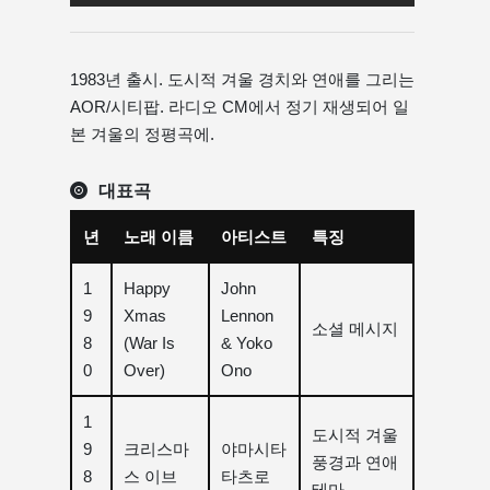
1983년 출시. 도시적 겨울 경치와 연애를 그리는
AOR/시티팝. 라디오 CM에서 정기 재생되어 일
본 겨울의 정평곡에.
대표곡
년
노래 이름
아티스트
특징
1
Happy
John
9
Xmas
Lennon
소셜 메시지
8
(War Is
& Yoko
0
Over)
Ono
1
도시적 겨울
9
크리스마
야마시타
풍경과 연애
8
스 이브
타츠로
테마