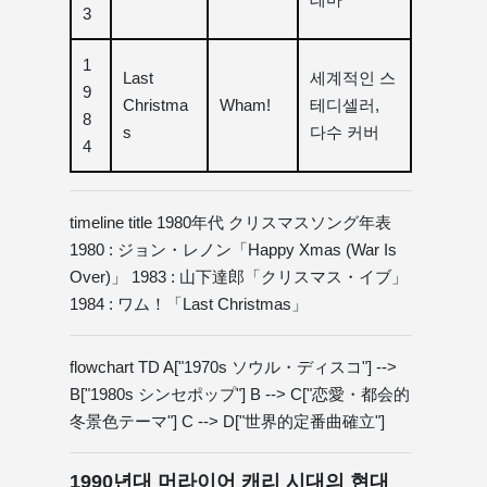
3
1
Last
세계적인 스
9
Christma
Wham!
테디셀러,
8
s
다수 커버
4
timeline title 1980年代 クリスマスソング年表
1980 : ジョン・レノン「Happy Xmas (War Is
Over)」 1983 : 山下達郎「クリスマス・イブ」
1984 : ワム！「Last Christmas」
flowchart TD A["1970s ソウル・ディスコ"] -->
B["1980s シンセポップ"] B --> C["恋愛・都会的
冬景色テーマ"] C --> D["世界的定番曲確立"]
1990년대 머라이어 캐리 시대의 현대