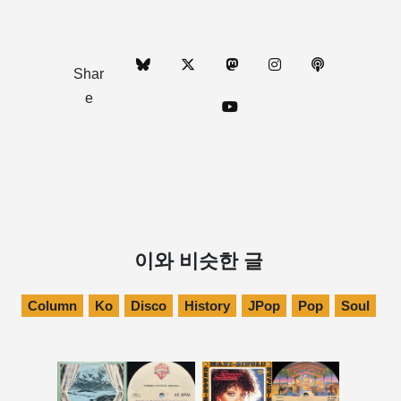
Shar
e
이와 비슷한 글
Column
Ko
Disco
History
JPop
Pop
Soul