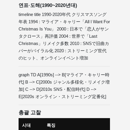
연표·도해(1990~2020년대)
timeline title 1990-2020年代 クリスマスソング
年表 1994 : マライア・キャリー「All I Want For
Christmas Is You」 2000 : 日本で「恋人がサン
タクロース」再評価 2004 : 世界で「Last
Christmas」リメイク多数 2010 : SNSで旧曲カ
バーがバイラル化 2020 : ストリーミング世代
のヒット、オンラインイベント増加
graph TD A[1990s] --> B[マライア・キャリー時
代] B --> C[2000s ジャンル多様化・リメイク増
加] C --> D[2010s SNS・配信時代] D -->
E[2020s オンライン・ストリーミング定番化]
총괄 고찰
시대
특징