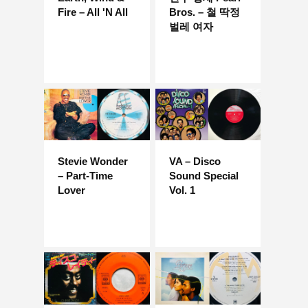
Fire – All 'N All
Bros. – 철 딱정
벌레 여자
Stevie Wonder
VA – Disco
– Part-Time
Sound Special
Lover
Vol. 1