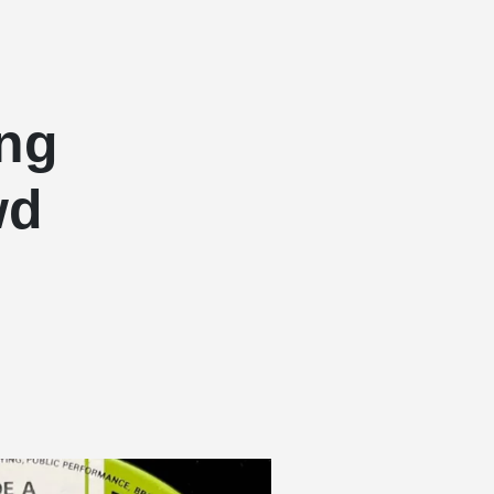
ing
wd