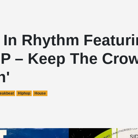
 In Rhythm Featur
 P – Keep The Cro
n'
eakbeat
Hiphop
House