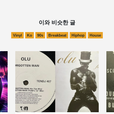
이와 비슷한 글
Vinyl
Ko
90s
Breakbeat
Hiphop
House