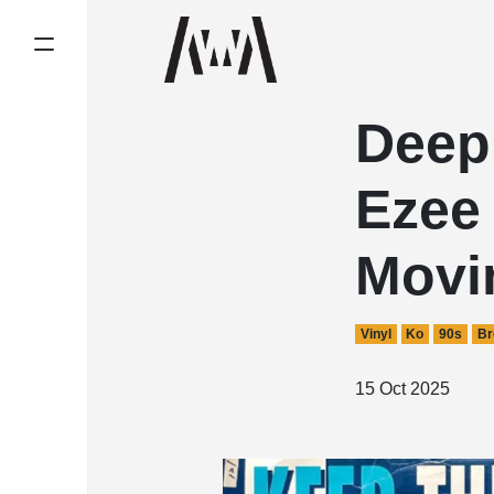
Deep
Ezee
Movi
Vinyl
Ko
90s
Br
15 Oct 2025