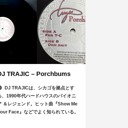
DJ TRAJIC – Porchbums
DJ TRAJICは、シカゴを拠点とす
る、1990年代ハードハウスのパイオニ
ア ＆レジェンド。ヒット曲『Show Me
Your Face』などでよく知られている。