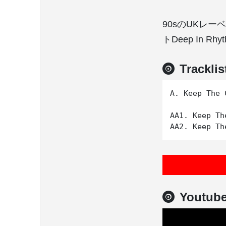
90sのUKレー
トDeep In Rhy
Tracklis
A. Keep The 
AA1. Keep Th
Youtub