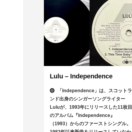
Lulu – Independence
「Independence」は、スコット
ンド出身のシンガーソングライター
Luluが、1993年にリリースした11枚
のアルバム『Independence』
（1993）からのファーストシングル。
1982年以来新曲をリリースしていなか