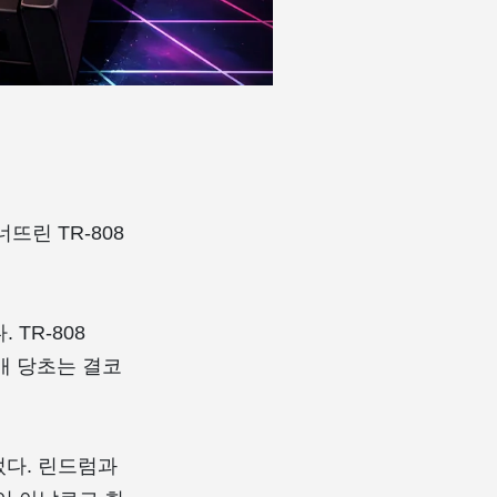
린 TR-808
TR-808
발매 당초는 결코
었다. 린드럼과