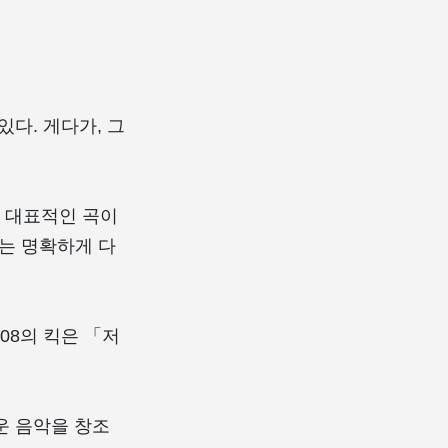
있다. 게다가, 그
타낸 대표적인 곡이
는 명확하게 다
08의 킥은 「저
운 음악을 창조