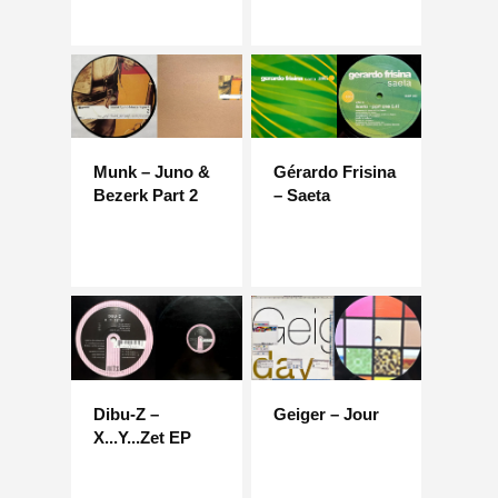
Munk – Juno &
Gérardo Frisina
Bezerk Part 2
– Saeta
Dibu-Z –
Geiger – Jour
X...Y...Zet EP