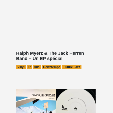
Ralph Myerz & The Jack Herren
Band – Un EP spécial
Vinyl
Fr
00s
Downtempo
Future Jazz