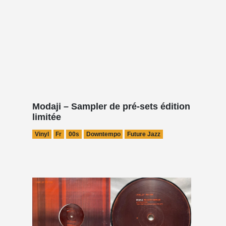
Modaji – Sampler de pré-sets édition
limitée
Vinyl
Fr
00s
Downtempo
Future Jazz