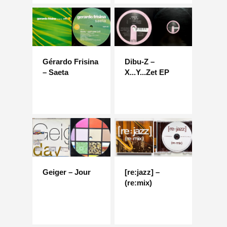
Gérardo Frisina
Dibu-Z –
– Saeta
X...Y...Zet EP
Geiger – Jour
[re:jazz] –
(re:mix)