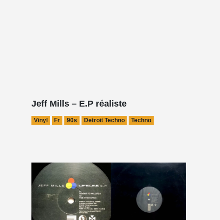
Jeff Mills – E.P réaliste
Vinyl
Fr
90s
Detroit Techno
Techno