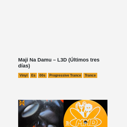
Maji Na Damu – L3D (Últimos tres
días)
Vinyl
Es
00s
Progressive Trance
Trance