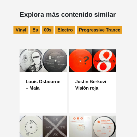
Explora más contenido similar
Vinyl
Es
00s
Electro
Progressive Trance
Louis Osbourne
Justin Berkovi -
– Maia
Visión roja