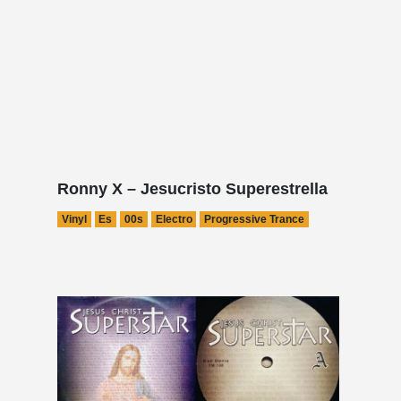
Ronny X – Jesucristo Superestrella
Vinyl
Es
00s
Electro
Progressive Trance