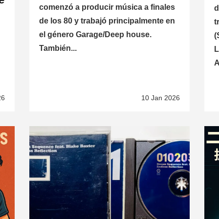
comenzó a producir música a finales
d
de los 80 y trabajó principalmente en
t
el género Garage/Deep house.
(
También...
L
A
26
10 Jan 2026