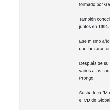
formado por Ga
También conoci
juntos en 1991.
Ese mismo año f
que lanzaron en
Después de su p
varios alias co
Prongo.
Sasha toca “Mov
el CD de Globa