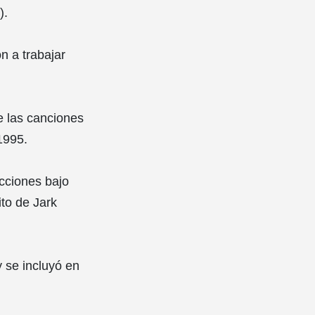
).
 a trabajar
e las canciones
1995.
cciones bajo
ito de Jark
y se incluyó en