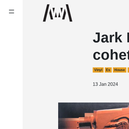
Jark
cohe
Vinyl
Es
House
13 Jan 2024