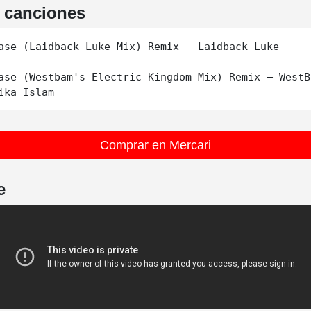
e canciones
ase (Laidback Luke Mix) Remix – Laidback Luke

ase (Westbam's Electric Kingdom Mix) Remix – WestBa
Comprar en Mercari
e