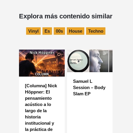
Explora más contenido similar
Vinyl
Es
00s
House
Techno
Samuel L
[Columna] Nick
Session – Body
Höppner: El
Slam EP
pensamiento
acústico a lo
largo de la
historia
institucional y
la práctica de