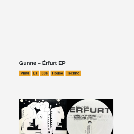
Gunne – Érfurt EP
Vinyl
Es
00s
House
Techno