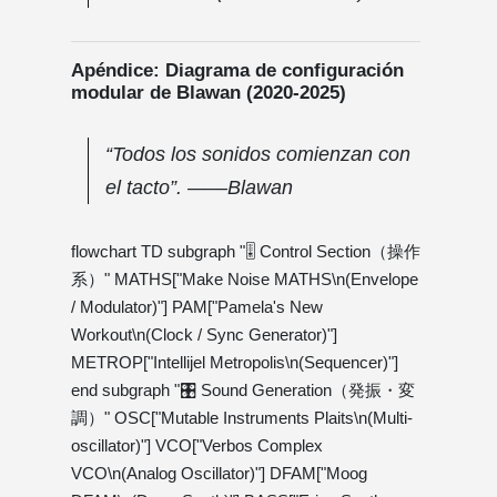
Apéndice: Diagrama de configuración
modular de Blawan (2020-2025)
“Todos los sonidos comienzan con
el tacto”. ——Blawan
flowchart TD subgraph "🎚️ Control Section（操作
系）" MATHS["Make Noise MATHS\n(Envelope
/ Modulator)"] PAM["Pamela's New
Workout\n(Clock / Sync Generator)"]
METROP["Intellijel Metropolis\n(Sequencer)"]
end subgraph "🎛️ Sound Generation（発振・変
調）" OSC["Mutable Instruments Plaits\n(Multi-
oscillator)"] VCO["Verbos Complex
VCO\n(Analog Oscillator)"] DFAM["Moog