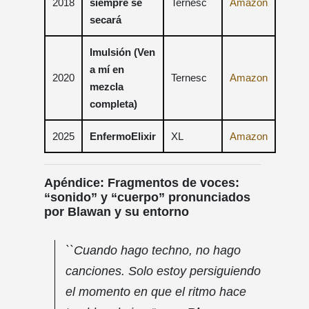
2018
siempre se
Ternesc
Amazon
secará
Imulsión (Ven
a mí en
2020
Ternesc
Amazon
mezcla
completa)
2025
EnfermoElixir
XL
Amazon
Apéndice: Fragmentos de voces:
“sonido” y “cuerpo” pronunciados
por Blawan y su entorno
``Cuando hago techno, no hago
canciones. Solo estoy persiguiendo
el momento en que el ritmo hace