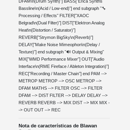
DFAM\n(Drum Synth)"] BASS["Erica Synths
Bassline\n(Acid / Low-end)"] end subgraph "🔧
Processing / Effects" FILTER["XAOC
Belgrad\n(Dual Filter)"] DIST["Elektron Analog
Heat\n(Distortion / Saturator)"]
REVERB["Strymon BigSky\n(Reverb)"]
DELAY["Make Noise Mimeophon\n(Delay /
Texture)"] end subgraph "🔊 Output & Mixing"
MIX["WMD Performance Mixer"] OUT["Audio
Interface\n(RME Fireface / Ableton Integration)"]
REC["Recording / Master Chain"] end PAM -->
METROP METROP --> OSC METROP -->
DFAM MATHS --> FILTER OSC --> FILTER
DFAM --> DIST FILTER --> DELAY DELAY -->
REVERB REVERB --> MIX DIST --> MIX MIX -
-> OUT OUT --> REC
Nota de características de Blawan