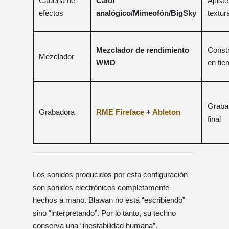
Cadena de
Calor
Ajuste
efectos
analógico/Mimeofón/BigSky
textur
Mezclador de rendimiento
Const
Mezclador
WMD
en tie
Graba
Grabadora
RME Fireface
+
Ableton
final
Los sonidos producidos por esta configuración
son sonidos electrónicos completamente
hechos a mano. Blawan no está “escribiendo”
sino “interpretando”. Por lo tanto, su techno
conserva una “inestabilidad humana”.