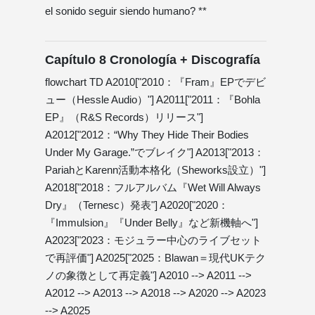
el sonido seguir siendo humano? **
Capítulo 8 Cronología + Discografía
flowchart TD A2010["2010：『Fram』EPでデビ
ュー（Hessle Audio）"] A2011["2011：『Bohla
EP』（R&S Records）リリース"]
A2012["2012：“Why They Hide Their Bodies
Under My Garage.”でブレイク"] A2013["2013：
PariahとKarenn活動本格化（Sheworks設立）"]
A2018["2018：フルアルバム『Wet Will Always
Dry』（Ternesc）発表"] A2020["2020：
『Immulsion』『Under Belly』など新機軸へ"]
A2023["2023：モジュラー中心のライブセット
で再評価"] A2025["2025：Blawan＝現代UKテク
ノの象徴として再定義"] A2010 --> A2011 -->
A2012 --> A2013 --> A2018 --> A2020 --> A2023
--> A2025