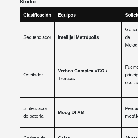
Studio
Clasificación
Equipos
Solici
Gener
Secuenciador
Intellijel Metrópolis
de
Melod
Fuent
Verbos Complex VCO /
Oscilador
princi
Trenzas
oscila
Sintetizador
Percu
Moog DFAM
de batería
metáli