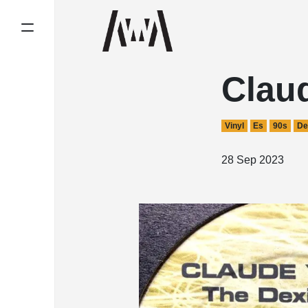
Claud
Vinyl
Es
90s
De
28 Sep 2023