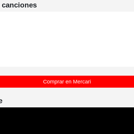
e canciones
Comprar en Mercari
e