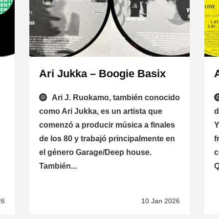
Ari Jukka – Boogie Basix
Ari J. Ruokamo, también conocido
como Ari Jukka, es un artista que
d
comenzó a producir música a finales
Y
de los 80 y trabajó principalmente en
f
el género Garage/Deep house.
c
También...
Q
26
10 Jan 2026