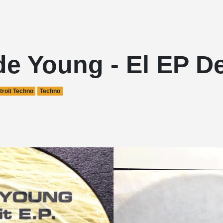
e Young - El EP De
troit Techno
Techno