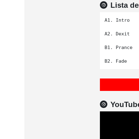
Lista d
A1. Intro

A2. Dexit

B1. Prance

YouTub