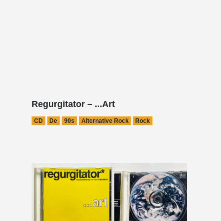
Regurgitator – ...Art
CD
De
90s
Alternative Rock
Rock