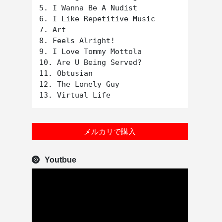
5. I Wanna Be A Nudist

6. I Like Repetitive Music

7. Art

8. Feels Alright!

9. I Love Tommy Mottola

10. Are U Being Served?

11. Obtusian

12. The Lonely Guy

メルカリで購入
Youtbue