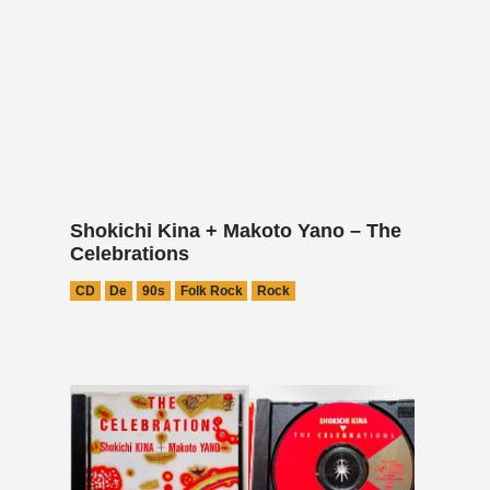
Shokichi Kina + Makoto Yano – The
Celebrations
CD
De
90s
Folk Rock
Rock