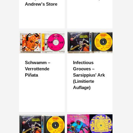
Andrew's Store
Schwamm –
Infectious
Verrottende
Grooves –
Piñata
Sarsippius' Ark
(Limitierte
Auflage)