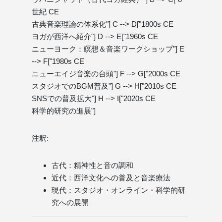
世紀 CE
古典音楽理論の体系化"] C --> D["1800s CE
ヨガが西洋へ紹介"] D --> E["1960s CE
ニューヨーク：瞑想＆音楽ワークショップ"] E
--> F["1980s CE
ニューエイジ音楽の台頭"] F --> G["2000s CE
スタジオでのBGM普及"] G --> H["2010s CE
SNSでの普及拡大"] H --> I["2020s CE
科学的研究の進展"]
注釈:
古代：精神性と音の調和
近代：西洋文化への普及と音楽療法
現代：スタジオ・オンライン・科学的研
究への展開