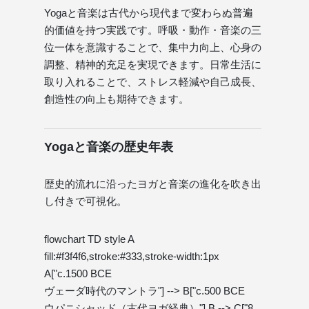
Yogaと音楽は古代から現代まで変わらぬ普遍
的価値を持つ実践です。呼吸・動作・音楽の三
位一体を意識することで、集中力向上、心身の
調整、精神的充足を実現できます。日常生活に
取り入れることで、ストレス軽減や自己成長、
創造性の向上も期待できます。
Yogaと音楽の歴史年表
歴史的流れに沿ったヨガと音楽の進化を吹き出
し付きで可視化。
flowchart TD style A
fill:#f3f4f6,stroke:#333,stroke-width:1px
A["c.1500 BCE
ヴェーダ時代のマントラ"] --> B["c.500 BCE
ウパニシャッド（古代ヨガ経典）"] B --> C["8