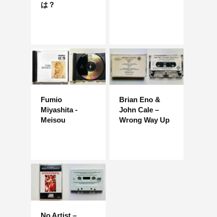
は？
Fumio
Brian Eno &
Miyashita -
John Cale –
Meisou
Wrong Way Up
No Artist –