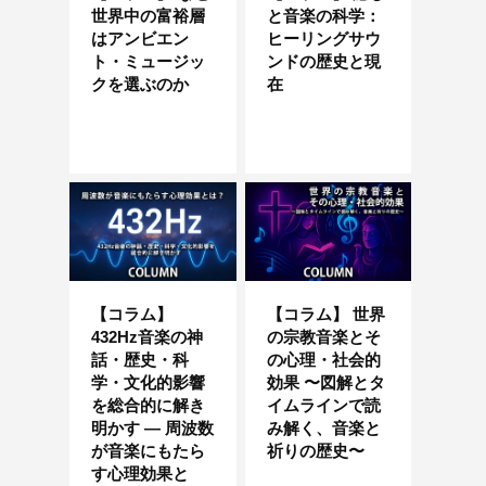
世界中の富裕層
と音楽の科学：
はアンビエン
ヒーリングサウ
ト・ミュージッ
ンドの歴史と現
クを選ぶのか
在
【コラム】
【コラム】 世界
432Hz音楽の神
の宗教音楽とそ
話・歴史・科
の心理・社会的
学・文化的影響
効果 〜図解とタ
を総合的に解き
イムラインで読
明かす ― 周波数
み解く、音楽と
が音楽にもたら
祈りの歴史〜
す心理効果と