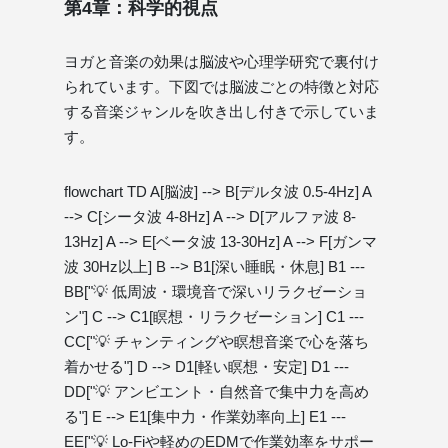
第4章：科学的視点
ヨガと音楽の効果は脳波や心理学研究で裏付け
られています。下図では脳波ごとの特徴と対応
する音楽ジャンルを吹き出し付きで示していま
す。
flowchart TD A[脳波] --> B[デルタ波 0.5-4Hz] A
--> C[シータ波 4-8Hz] A --> D[アルファ波 8-
13Hz] A --> E[ベータ波 13-30Hz] A --> F[ガンマ
波 30Hz以上] B --> B1[深い睡眠・休息] B1 ---
BB["💡 低周波・環境音で深いリラクゼーショ
ン"] C --> C1[瞑想・リラクゼーション] C1 ---
CC["💡 チャンティングや瞑想音楽で心を落ち
着かせる"] D --> D1[軽い瞑想・安定] D1 ---
DD["💡 アンビエント・自然音で集中力を高め
る"] E --> E1[集中力・作業効率向上] E1 ---
EE["💡 Lo-Fiや軽めのEDMで作業効率をサポー