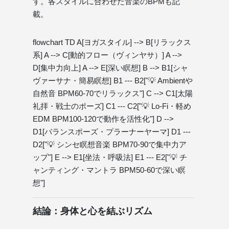
す。各スタイルに合わせた音楽のBPMも記
載。
flowchart TD A[ヨガスタイル] --> B[リラックス
系] A --> C[動的フロー（ヴィンヤサ）] A -->
D[集中力向上] A --> E[深い瞑想] B --> B1[シャ
ヴァーサナ・簡易瞑想] B1 --- B2["💡 Ambientや
自然音 BPM60-70でリラックス"] C --> C1[太陽
礼拝・戦士のポーズ] C1 --- C2["💡 Lo-Fi・軽め
EDM BPM100-120で動作を活性化"] D -->
D1[バランスポーズ・プラーナーヤーマ] D1 ---
D2["💡 シンセ瞑想音楽 BPM70-90で集中力ア
ップ"] E --> E1[坐法・呼吸法] E1 --- E2["💡 チ
ャンティング・マントラ BPM50-60で深い瞑
想"]
結論：身体と心を結ぶリズム