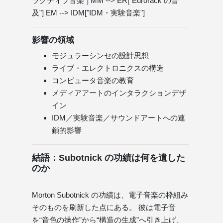
ラクティブ音楽"] MM --> ER["Eurorack の普
及"] EM --> IDM["IDM・実験音楽"]
影響の領域
モジュラーシンセの設計思想
ライブ・エレクトロニクスの構造
コンピュータ音楽の教育
メディアアートのインタラクションデザ
イン
IDM／実験音楽／サウンドアートへの連
鎖的影響
結語：Subotnick の功績は何を遺した
のか
Morton Subotnick の功績は、電子音楽の枠組み
そのものを刷新した点にある。 彼は電子音
を“音色の操作”から“構造の生成”へ引き上げ、