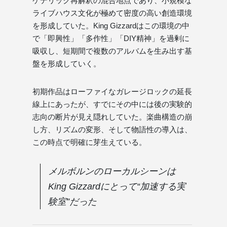
ケデリック再解釈の混合地点であり、小規模な
ライブハウス文化が極めて密度の高い創造環境
を形成していた。King Gizzardはこの環境の中
で「即興性」「多作性」「DIY精神」を過剰に
吸収し、短期間で複数のアルバムを生み出す基
盤を形成していく。
初期作品はローファイなガレージロックの延長
線上にあったが、すでにその中には後の実験的
志向の断片が見え隠れしていた。楽曲構造の崩
し方、リズムの変形、そして物語性の導入は、
この時点で明確に芽生えている。
メルボルンのローカルシーンは
King Gizzardにとって“加速する実
験室”だった