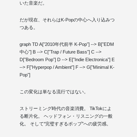
いた音楽だ。
だが現在、それらはK-Popの中心へ入り込みつ
つある。
graph TD A["2010年代前半 K-Pop"] --> B["EDM
中心"] B --> C["Trap / Future Bass"] C -->
D["Bedroom Pop"] D --> E["Indie Electronica"] E
--> F["Hyperpop / Ambient"] F --> G["Minimal K-
Pop"]
この変化は単なる流行ではない。
ストリーミング時代の音楽消費。 TikTokによ
る断片化。 ヘッドフォン・リスニングの一般
化。 そして“完璧すぎるポップ”への疲労感。