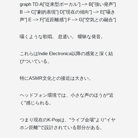
graph TD A["従来型ボーカル"] --> B["強い発声"]
B --> C["劇的表現"] D["現在の傾向"] --> E["囁き
声"] E --> F["近距離感"] F --> G["空気との融合"]
囁くような歌唱。 息遣い。 曖昧な発音。
これらはIndie Electronica以降の感覚と深く結
びついている。
特にASMR文化との接近は大きい。
ヘッドフォン環境では、小さな声のほうが“近
く”感じられる。
つまり現在のK-Popは、“ライブ会場”より“イヤ
ホン距離”で設計されている部分がある。