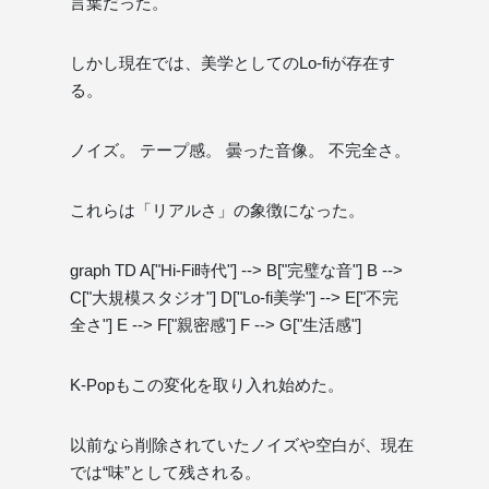
言葉だった。
しかし現在では、美学としてのLo-fiが存在す
る。
ノイズ。 テープ感。 曇った音像。 不完全さ。
これらは「リアルさ」の象徴になった。
graph TD A["Hi-Fi時代"] --> B["完璧な音"] B -->
C["大規模スタジオ"] D["Lo-fi美学"] --> E["不完
全さ"] E --> F["親密感"] F --> G["生活感"]
K-Popもこの変化を取り入れ始めた。
以前なら削除されていたノイズや空白が、現在
では“味”として残される。