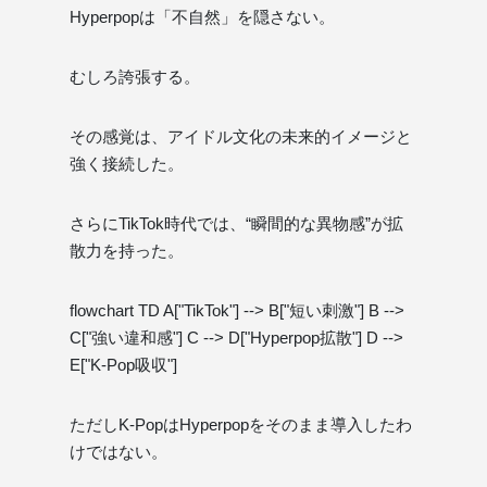
Hyperpopは「不自然」を隠さない。
むしろ誇張する。
その感覚は、アイドル文化の未来的イメージと
強く接続した。
さらにTikTok時代では、“瞬間的な異物感”が拡
散力を持った。
flowchart TD A["TikTok"] --> B["短い刺激"] B -->
C["強い違和感"] C --> D["Hyperpop拡散"] D -->
E["K-Pop吸収"]
ただしK-PopはHyperpopをそのまま導入したわ
けではない。