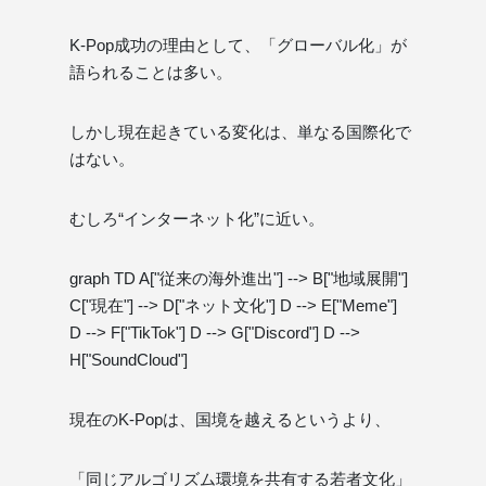
K-Pop成功の理由として、「グローバル化」が
語られることは多い。
しかし現在起きている変化は、単なる国際化で
はない。
むしろ“インターネット化”に近い。
graph TD A["従来の海外進出"] --> B["地域展開"]
C["現在"] --> D["ネット文化"] D --> E["Meme"]
D --> F["TikTok"] D --> G["Discord"] D -->
H["SoundCloud"]
現在のK-Popは、国境を越えるというより、
「同じアルゴリズム環境を共有する若者文化」