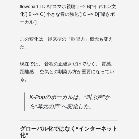
flowchart TD A["スマホ視聴"] --> B["イヤホン文
化"] B --> C["小さな音の強化"] C --> D["囁きボ
ーカル"]
この変化は、従来型の「歌唱力」概念も変え
た。
現在では、 音程の正確さだけでなく、 質感、
距離感、 空気との馴染み方が重要になってい
る。
K-Popのボーカルは、“叫ぶ声”か
ら“耳元の声”へ変化した。
グローバル化ではなく“インターネット
化”