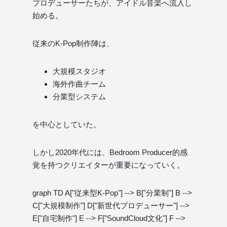
プロデューサーたちが、アイドル音楽へ流入し
始める。
従来のK-Pop制作陣は、
大規模スタジオ
海外作曲チーム
分業型システム
を中心としていた。
しかし2020年代には、Bedroom Producer的感
覚を持つクリエイターが重要になっていく。
graph TD A["従来型K-Pop"] --> B["分業制"] B -->
C["大規模制作"] D["新世代プロデューサー"] -->
E["自宅制作"] E --> F["SoundCloud文化"] F -->