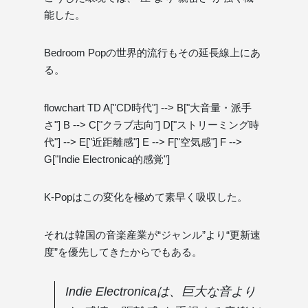
能した。
Bedroom Popの世界的流行もその延長線上にあ
る。
flowchart TD A["CD時代"] --> B["大音量・派手
さ"] B --> C["クラブ志向"] D["ストリーミング時
代"] --> E["近距離感"] E --> F["空気感"] F -->
G["Indie Electronica的感覚"]
K-Popはこの変化を極めて素早く吸収した。
それは韓国の音楽産業が“ジャンル”より“更新速
度”を優先してきたからでもある。
Indie Electronicaは、巨大な音より