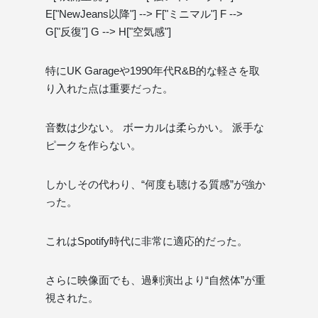
E["NewJeans以降"] --> F["ミニマル"] F -->
G["反復"] G --> H["空気感"]
特にUK Garageや1990年代R&B的な軽さを取
り入れた点は重要だった。
音数は少ない。 ボーカルは柔らかい。 派手な
ピークを作らない。
しかしその代わり、“何度も聴ける質感”が強か
った。
これはSpotify時代に非常に適応的だった。
さらに映像面でも、過剰演出より“自然体”が重
視された。