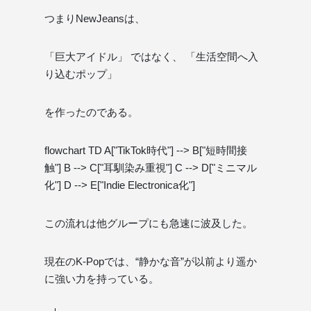
つまりNewJeansは、
「巨大アイドル」 ではなく、 「生活空間へ入
り込むポップ」
を作ったのである。
flowchart TD A["TikTok時代"] --> B["短時間接
触"] B --> C["耳馴染み重視"] C --> D["ミニマル
化"] D --> E["Indie Electronica化"]
この流れは他グループにも急速に波及した。
現在のK-Popでは、“静かな音”が以前より遥か
に強い力を持っている。