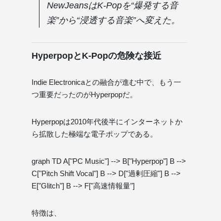
NewJeansはK-Popを“爆発する音
楽”から“浸透する音楽”へ変えた。
HyperpopとK-Popの危険な接近
Indie Electronicaとの融合が進む中で、もう一
つ重要だったのがHyperpopだ。
Hyperpopは2010年代後半にインターネットか
ら拡散した極端な電子ポップである。
graph TD A["PC Music"] --> B["Hyperpop"] B -->
C["Pitch Shift Vocal"] B --> D["過剰圧縮"] B -->
E["Glitch"] B --> F["高速情報量"]
特徴は、