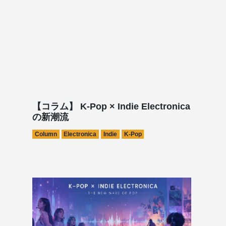
【コラム】 K-Pop × Indie Electronica
の新潮流
Column
Electronica
Indie
K-Pop