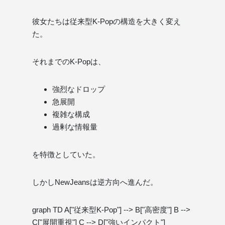
彼女たちは従来型K-Popの構造を大きく変え
た。
それまでのK-Popは、
強烈なドロップ
急展開
複雑な構成
過剰な情報量
を特徴としていた。
しかしNewJeansは逆方向へ進んだ。
graph TD A["従来型K-Pop"] --> B["高密度"] B -->
C["展開重視"] C --> D["強いインパクト"]