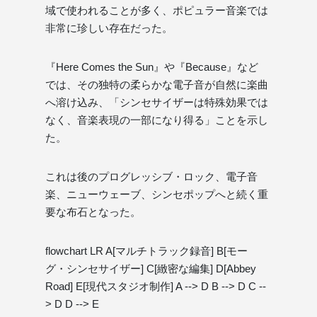
域で使われることが多く、ポピュラー音楽では
非常に珍しい存在だった。
『Here Comes the Sun』や『Because』など
では、その独特の柔らかな電子音が自然に楽曲
へ溶け込み、「シンセサイザーは特殊効果では
なく、音楽表現の一部になり得る」ことを示し
た。
これは後のプログレッシブ・ロック、電子音
楽、ニューウェーブ、シンセポップへと続く重
要な布石となった。
flowchart LR A[マルチトラック録音] B[モー
グ・シンセサイザー] C[緻密な編集] D[Abbey
Road] E[現代スタジオ制作] A --> D B --> D C --
> D D --> E