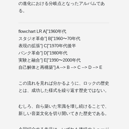
の進化における分岐点となったアルバムであ
る。
flowchart LR A["1960年代
スタジオ革命"] B["1960〜70年代
表現の拡張"] C["1970年代後半
パンク革命"] D["1980年代
実験と融合"] E["1990〜2000年代
自己解体と再構築"] A --> B --> C --> D --> E
この流れを見れば分かるように、ロックの歴史
とは、成功した様式を繰り返す歴史ではない。
むしろ、自ら築いた常識を壊し続けることで、
新しい音楽文化を切り開いてきた歴史である。