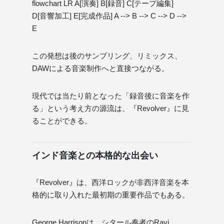
flowchart LR A[演奏] B[録音] C[テープ編集]
D[音響加工] E[完成作品] A --> B --> C --> D -->
E
この発想は後のサンプリング、リミックス、
DAWによる音楽制作へと直接つながる。
現代では当たり前となった「録音後に音楽を作
る」という考え方の源流は、『Revolver』に見
ることができる。
インド音楽との本格的な出会い
『Revolver』は、西洋ロックが非西洋音楽を本
格的に取り入れた最初期の重要作品でもある。
George Harrisonは、シタール奏者のRavi