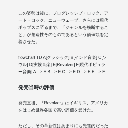
この姿勢は後に、プログレッシブ・ロック、ア
ート・ロック、ニューウェーブ、さらには現代
ポップスに至るまで、「ジャンルを横断するこ
と」が創造性そのものであるという価値観を定
着させた。
flowchart TD A[クラシック] B[インド音楽] C[ソ
ウル] D[実験音楽] E[Revolver] F[現代ポピュラ
ー音楽] A --> E B --> E C --> E D --> E E --> F
発売当時の評価
発売直後、『Revolver』はイギリス、アメリカ
をはじめ世界各国で高い評価を受けた。
ただし、その革新性はあまりにも先進的だった