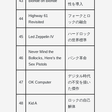
43
Blonde on Blonde
性を導入
Highway 61
フォークとロ
44
Revisited
ックの融合
ハードロック
45
Led Zeppelin IV
の世界標準
Never Mind the
46
Bollocks, Here’s the
パンク革命
Sex Pistols
デジタル時代
47
OK Computer
の不安を描い
た傑作
ロックの自己
48
Kid A
解体