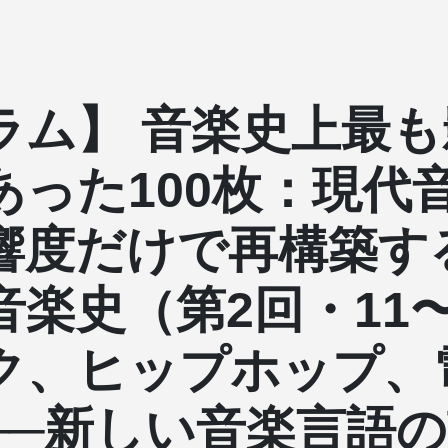
ラム】 音楽史上最も
あった100枚：現代
響度だけで再構築す
音楽史（第2回・11〜
ク、ヒップホップ、
──新しい音楽言語