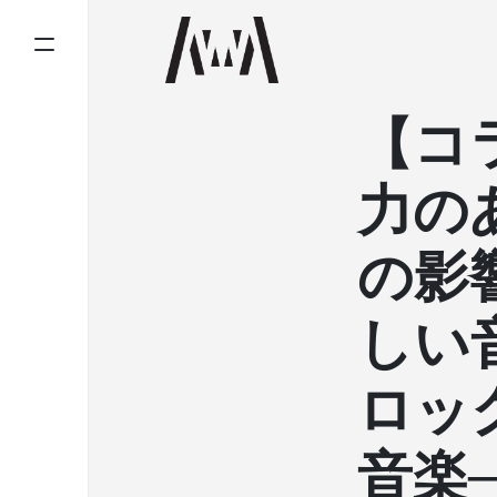
【コ
力の
の影
しい
ロッ
音楽