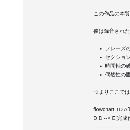
この作品の本質を
彼は録音された
フレーズ
セクショ
時間軸の
偶然性の
つまりここでは
flowchart T
D D --> E