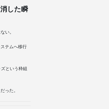
を消した瞬
はない。
システムへ移行
ジャズという枠組
」だった。