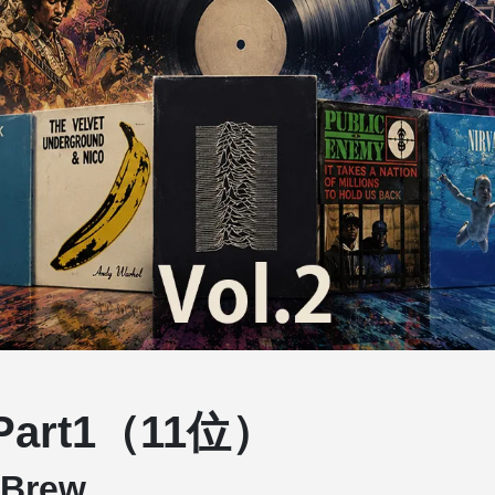
Part1（11位）
 Brew