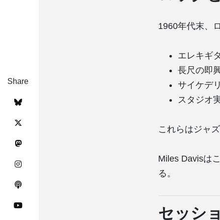
1960年代末
エレキギ
長尺の即
Share
サイケデ
スタジオ
これらはジャズ
Miles Da
る。
セッショ