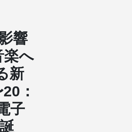
影響
音楽へ
る新
20：
電子
の誕