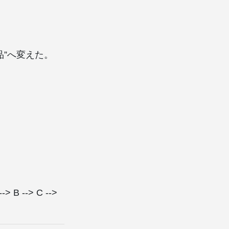
”へ変えた。
B --> C -->