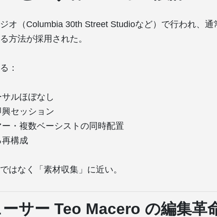
（Columbia 30th Street Studioなど）で行わ
る方法が採用された。
る：
ーサルほぼなし
即興セッション
マー・複数ベーシストの同時配置
る再構成
ではなく「素材収集」に近い。
サー Teo Macero の編集革