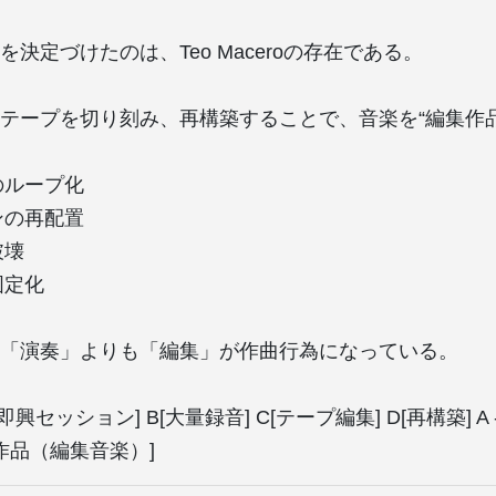
決定づけたのは、Teo Maceroの存在である。
テープを切り刻み、再構築することで、音楽を“編集作品
のループ化
ンの再配置
破壊
固定化
「演奏」よりも「編集」が作曲行為になっている。
D A[即興セッション] B[大量録音] C[テープ編集] D[再構築] A --> 
[完成作品（編集音楽）]