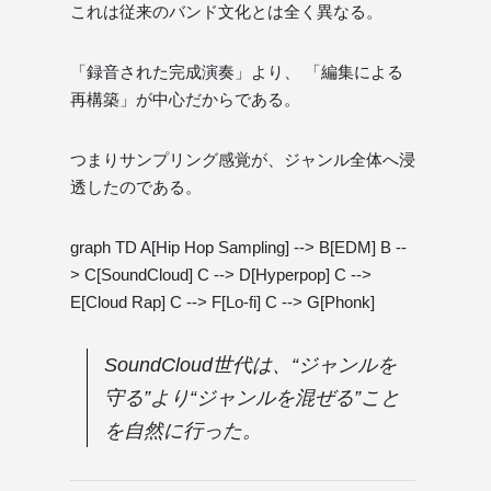
これは従来のバンド文化とは全く異なる。
「録音された完成演奏」より、 「編集による
再構築」が中心だからである。
つまりサンプリング感覚が、ジャンル全体へ浸
透したのである。
graph TD A[Hip Hop Sampling] --> B[EDM] B --
> C[SoundCloud] C --> D[Hyperpop] C -->
E[Cloud Rap] C --> F[Lo-fi] C --> G[Phonk]
SoundCloud世代は、“ジャンルを
守る”より“ジャンルを混ぜる”こと
を自然に行った。