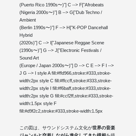
(Puerto Rico 1990s〜)"] C --> F["Afrobeats
(Nigeria 2000s〜)"] B --> G["Dub Techno /
Ambient
(Berlin 1990s〜)"] F --> H["K-POP Dancehall
Hybrid
(2020s)"] C --> I["Japanese Reggae Scene
(1990s〜)"] G --> J["Electronic Festivals /
Sound Art
(Europe / Japan 2000s〜)"] D --> C E --> F I -->
J G --> I style A fill:#ffd966,stroke:#333,stroke-
width:2px style C fill:#ffccff,stroke:#333,stroke-
width:2px style I fill:#f6baff,stroke:#333,stroke-
width:2px style G fill:#ccf2ff,stroke:#333,stroke-
width:1.5px style F
fill:#d9f2c2,stroke:#333,stroke-width:1.5px
この図は、サウンドシステム文化が
世界の音楽
ジャンルと交差しながら進化してきた様相
を描