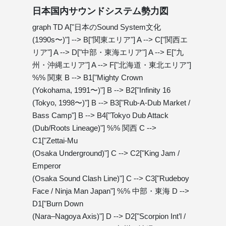
日本国内サウンドシステム勢力図
graph TD A["日本のSound System文化
(1990s〜)"] --> B["関東エリア"] A --> C["関西エ
リア"] A --> D["中部・東海エリア"] A --> E["九
州・沖縄エリア"] A --> F["北海道・東北エリア"]
%% 関東 B --> B1["Mighty Crown
(Yokohama, 1991〜)"] B --> B2["Infinity 16
(Tokyo, 1998〜)"] B --> B3["Rub-A-Dub Market /
Bass Camp"] B --> B4["Tokyo Dub Attack
(Dub/Roots Lineage)"] %% 関西 C -->
C1["Zettai-Mu
(Osaka Underground)"] C --> C2["King Jam /
Emperor
(Osaka Sound Clash Line)"] C --> C3["Rudeboy
Face / Ninja Man Japan"] %% 中部・東海 D -->
D1["Burn Down
(Nara–Nagoya Axis)"] D --> D2["Scorpion Int’l /