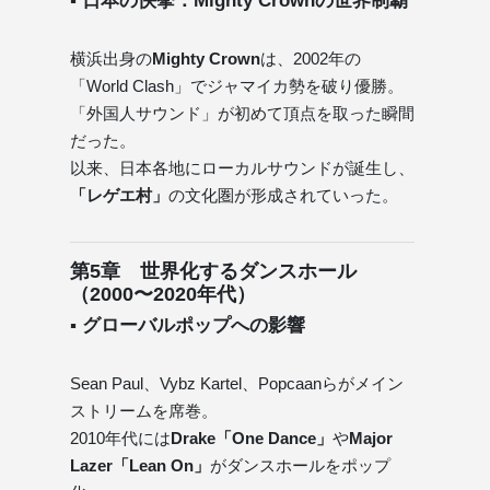
▪ 日本の快挙：Mighty Crownの世界制覇
横浜出身の
Mighty Crown
は、2002年の
「World Clash」でジャマイカ勢を破り優勝。
「外国人サウンド」が初めて頂点を取った瞬間
だった。
以来、日本各地にローカルサウンドが誕生し、
「レゲエ村」
の文化圏が形成されていった。
第5章 世界化するダンスホール
（2000〜2020年代）
▪ グローバルポップへの影響
Sean Paul、Vybz Kartel、Popcaanらがメイン
ストリームを席巻。
2010年代には
Drake「One Dance」
や
Major
Lazer「Lean On」
がダンスホールをポップ