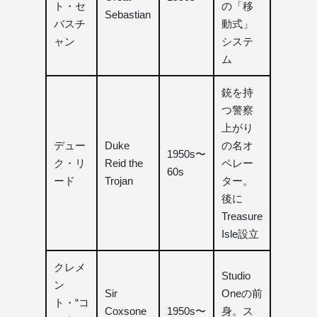
ト・セ
の「移
Sebastian
バスチ
動式」
ャン
システ
ム
銃を持
つ警察
上がり
デュー
Duke
の名オ
1950s〜
ク・リ
Reid the
ペレー
60s
ード
Trojan
ター。
後に
Treasure
Isle設立
クレメ
Studio
ン
Sir
Oneの前
ト・“コ
Coxsone
1950s〜
身。ス