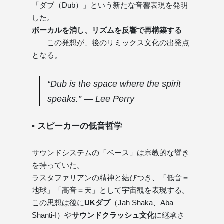
「ダブ（Dub）」という新たな音響表現を発明
した。
ボーカルを消し、リズムを反響で再構築する
——この発想が、後のリミックス文化の出発点
となる。
“Dub is the space where the spirit
speaks.” — Lee Perry
▪ スピーカーの低音哲学
サウンドシステムの「ベース」は宗教的な響き
を持っていた。
ラスタファリアンの精神と結びつき、「低音＝
地球」「高音＝天」として宇宙観を表現する。
この思想は後に
UKダブ
（Jah Shaka、Aba
Shanti-I）や
サウンドクラッシュ文化
に継承さ