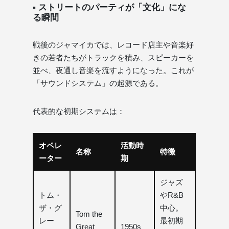
▪ ストリートのパーティが「文化」にな
る瞬間
戦後のジャマイカでは、レコード店主や音楽好
きの若者たちがトラックを積み、スピーカーを
並べ、夜通し音楽を流すようになった。これが
「サウンドシステム」の起源である。
代表的な初期システムは：
オペレ
活動時
名称
特徴
ーター
期
ジャズ
トム・
やR&B
ザ・グ
中心。
Tom the
レー
最初期
Great
1950s