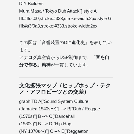
DIY Builders
Mura Masa / Tokyo Dub Attack"] style A
fill:#ffcc00,stroke:#333,stroke-width:2px style G
fill:#a3f0a3,stroke:#333,stroke-width:2px
この図は「音響装置のDIY進化史」を表してい
ます。
アナログ真空管からDSP制御まで、
「音を自
分で作る」精神
が一貫しています。
文化拡張マップ（ヒップホップ・テク
ノ・アフロビーツとの交差）
graph TD A["Sound System Culture
(Jamaica 1940s〜)"] --> B["Dub / Reggae
(1970s)"] B --> C["Dancehall
(1980s)"] B --> D["Hip-Hop
(NY 1970s〜)"] C --> E["Reggaeton