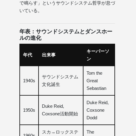
で鳴らす」というサウンドシステム哲学が息づ
いている。
年表：サウンドシステムとダンスホー
ルの進化
キーパーソ
年代
出来事
ン
Tom the
サウンドシステム
1940s
Great
文化誕生
Sebastian
Duke Reid,
Duke Reid,
1950s
Coxsone
Coxsone活動開始
Dodd
スカ→ロックステ
The
1960s