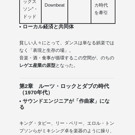
ックス
Downbeat
カ時代
ソン”・
を牽引
ドッド
▪ ローカル経済と共同体
貧しい人々にとって、ダンスは単なる娯楽では
なく「表現と生存の場」。
音楽・酒・食事が循環するこの空間が、のちの
レゲエ産業の原型
となった。
第2章 ルーツ・ロックとダブの時代
（1970年代）
▪ サウンドエンジニアが「作曲家」にな
る
キング・タビー、リー・ペリー、エロル・トン
プソンらがミキシング卓を楽器のように操り、