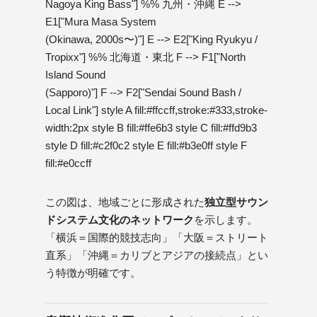
Nagoya King Bass"] %% 九州・沖縄 E -->
E1["Mura Masa System
(Okinawa, 2000s〜)"] E --> E2["King Ryukyu /
Tropixx"] %% 北海道・東北 F --> F1["North
Island Sound
(Sapporo)"] F --> F2["Sendai Sound Bash /
Local Link"] style A fill:#ffccff,stroke:#333,stroke-
width:2px style B fill:#ffe6b3 style C fill:#ffd9b3
style D fill:#c2f0c2 style E fill:#b3e0ff style F
fill:#e0ccff
この図は、地域ごとに形成された
独立型サウン
ドシステム文化のネットワーク
を示します。
「横浜＝国際的競技志向」「大阪＝ストリート
直系」「沖縄＝カリブとアジアの接続点」とい
う特徴が明確です。