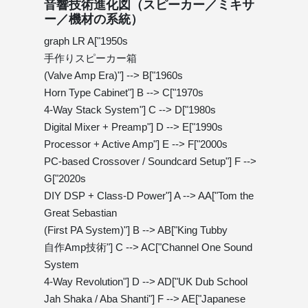
音響技術進化図（スピーカー／ミキサ
ー／機材の系統）
graph LR A["1950s
手作りスピーカー箱
(Valve Amp Era)"] --> B["1960s
Horn Type Cabinet"] B --> C["1970s
4-Way Stack System"] C --> D["1980s
Digital Mixer + Preamp"] D --> E["1990s
Processor + Active Amp"] E --> F["2000s
PC-based Crossover / Soundcard Setup"] F -->
G["2020s
DIY DSP + Class-D Power"] A --> AA["Tom the
Great Sebastian
(First PA System)"] B --> AB["King Tubby
自作Amp技術"] C --> AC["Channel One Sound
System
4-Way Revolution"] D --> AD["UK Dub School
Jah Shaka / Aba Shanti"] F --> AE["Japanese