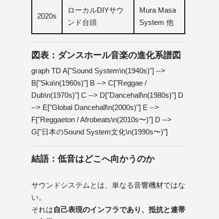
ローカルDIYサウ
Mura Masa
2020s
ンド台頭
System 他
図表：ダンスホール音楽の進化系譜図
graph TD A["Sound System\n(1940s)"] -->
B["Ska\n(1960s)"] B --> C["Reggae /
Dub\n(1970s)"] C --> D["Dancehall\n(1980s)"] D
--> E["Global Dancehall\n(2000s)"] E -->
F["Reggaeton / Afrobeats\n(2010s〜)"] D -->
G["日本のSound System文化\n(1990s〜)"]
結語：低音はどこへ向かうのか
サウンドシステムとは、単なる音響機材ではな
い。
それは
自己表現のインフラであり、抵抗と連帯