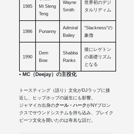
Wayne
世界初のデジ
1985
Mi Sleng
Smith
タルリディム
Teng
Admiral
“Slackness”の
1986
Punanny
Bailey
象徴
後にレゲトン
Dem
Shabba
1990
の基礎リズム
Bow
Ranks
となる
▪ MC（Deejay）の主役化
トースティング（語り）文化がDJラップに接
近し、ヒップホップの誕生にも影響。
ジャマイカ出身の
クール・ハーク
がNYブロン
クスでサウンドシステムを持ち込み、ブレイク
ビーツ文化を開いたのは有名な話だ。