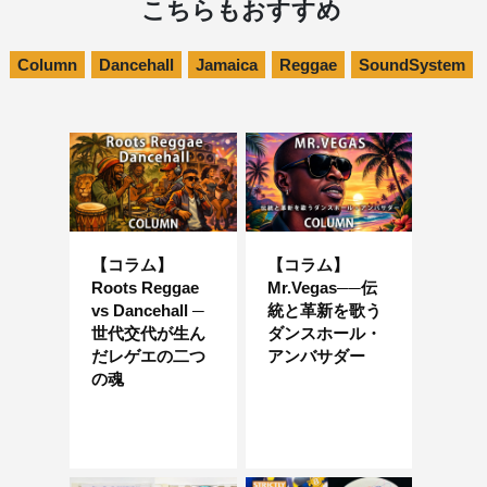
こちらもおすすめ
Column
Dancehall
Jamaica
Reggae
SoundSystem
【コラム】
【コラム】
Roots Reggae
Mr.Vegas──伝
vs Dancehall ─
統と革新を歌う
世代交代が生ん
ダンスホール・
だレゲエの二つ
アンバサダー
の魂