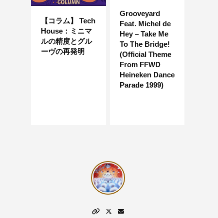
Grooveyard
【コラム】 Tech
Feat. Michel de
House：ミニマ
Hey – Take Me
ルの精度とグル
To The Bridge!
ーヴの再発明
(Official Theme
From FFWD
Heineken Dance
Parade 1999)