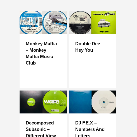
Monkey Maffia
Double Dee –
– Monkey
Hey You
Maffia Music
Club
Decomposed
DJ F.E.X –
Subsonic –
Numbers And
Different View
Letters