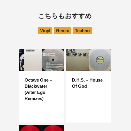
こちらもおすすめ
Vinyl
Remix
Techno
Octave One –
D.H.S. – House
Blackwater
Of God
(Alter Ego
Remixes)