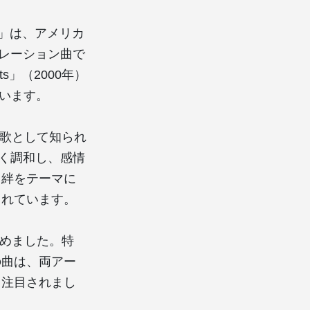
Forever」は、アメリカ
コラボレーション曲で
Hits」（2000年）
れています。
、愛の歌として知られ
が美しく調和し、感情
と絆をテーマに
られています。
功を収めました。特
の曲は、両アー
て注目されまし