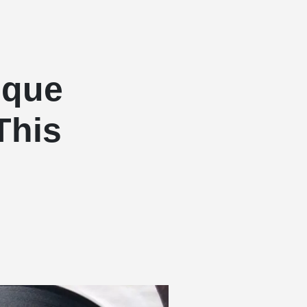
ique
This