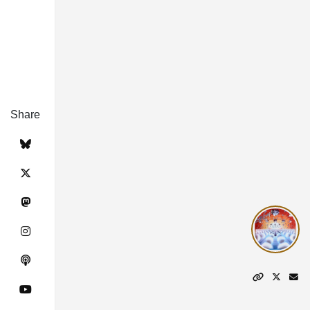
Share