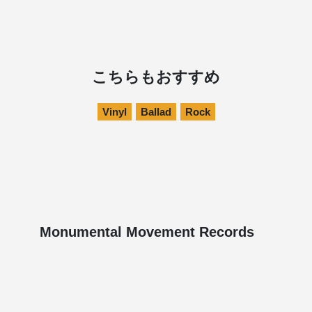
こちらもおすすめ
Vinyl
Ballad
Rock
Monumental Movement Records