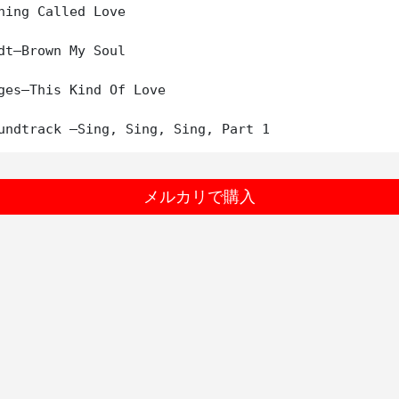
hing Called Love

dt–Brown My Soul

ges–This Kind Of Love

メルカリで購入