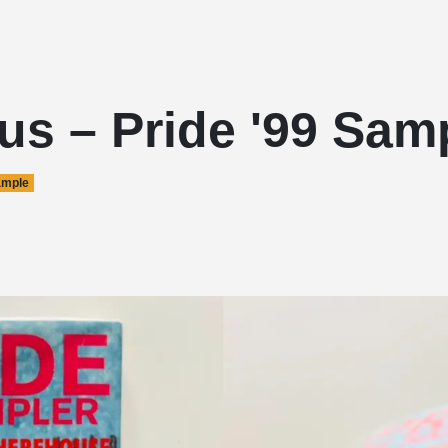
us – Pride '99 Sam
ample