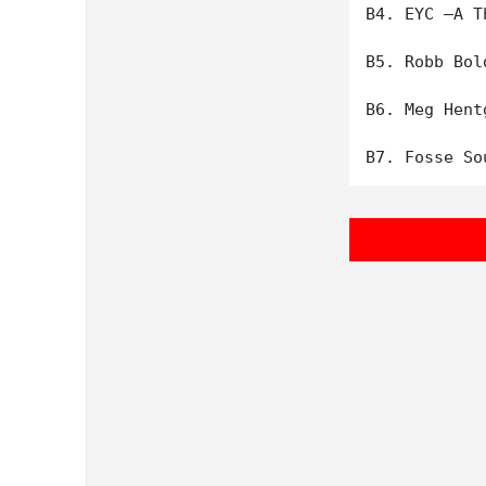
B4. EYC –A T
B5. Robb Bol
B6. Meg Hent