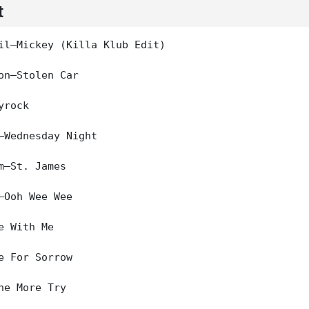
t
il–Mickey (Killa Klub Edit)

on–Stolen Car

rock

–Wednesday Night

m–St. James

–Ooh Wee Wee

e With Me

e For Sorrow

ne More Try
