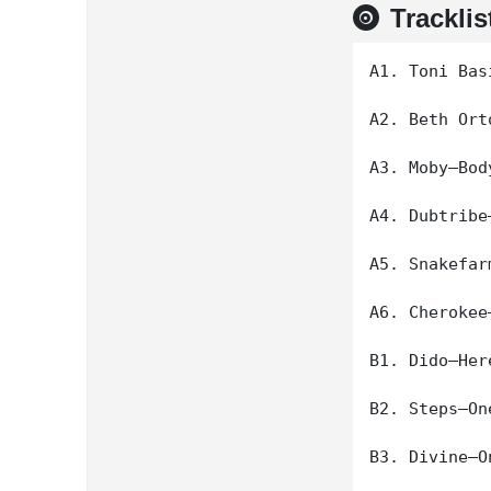
Tracklis
A1. Toni Bas
A2. Beth Ort
A3. Moby–Body
A4. Dubtribe
A5. Snakefar
A6. Cherokee
B1. Dido–Her
B2. Steps–On
B3. Divine–O