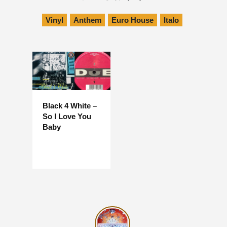
Vinyl
Anthem
Euro House
Italo
Black 4 White –
So I Love You
Baby