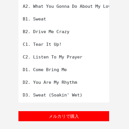
A2. What You Gonna Do About My Love

B1. Sweat

B2. Drive Me Crazy

C1. Tear It Up!

C2. Listen To My Prayer

D1. Come Bring Me

D2. You Are My Rhythm

メルカリで購入