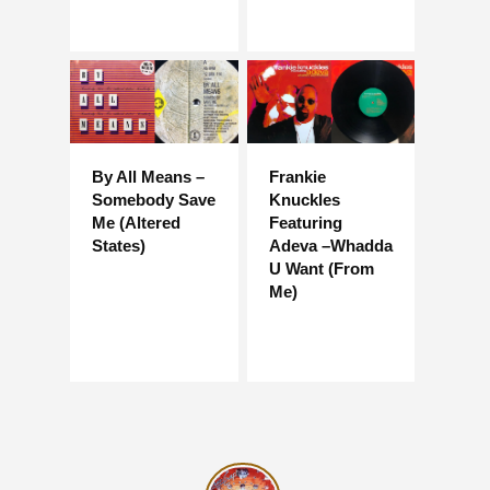
By All Means –
Frankie
Somebody Save
Knuckles
Me (Altered
Featuring
States)
Adeva –Whadda
U Want (From
Me)