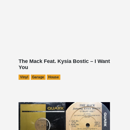
The Mack Feat. Kysia Bostic – I Want
You
Vinyl
Garage
House