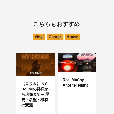
こちらもおすすめ
Vinyl
Garage
House
Real McCoy –
【コラム】 NY
Another Night
Houseの発祥か
ら現在まで ─ 歴
史・名盤・機材
の変遷