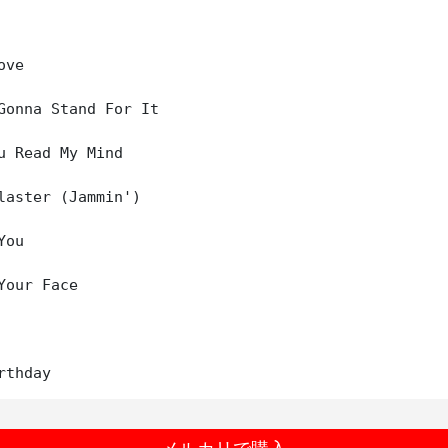
ve

Gonna Stand For It

u Read My Mind

laster (Jammin')

ou

Your Face
