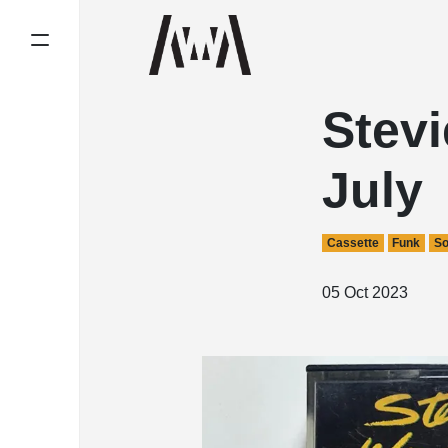
Stev
July
Cassette
Funk
So
05 Oct 2023