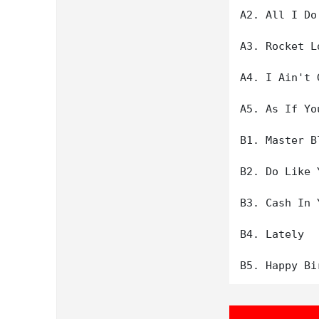
A2. All I Do

A3. Rocket Lo
A4. I Ain't 
A5. As If Yo
B1. Master B
B2. Do Like Y
B3. Cash In 
B4. Lately
