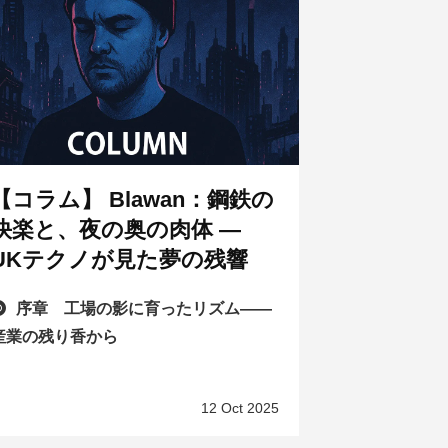
【コラム】 Blawan：鋼鉄の
快楽と、夜の奥の肉体 —
UKテクノが見た夢の残響
序章 工場の影に育ったリズム——
産業の残り香から
12 Oct 2025