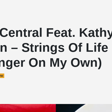
Central Feat. Kath
 – Strings Of Life
onger On My Own)
no