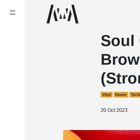
Soul 
Brown
(Str
Vinyl
House
Tech
20 Oct 2023