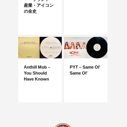
産業・アイコン
の全史
Anthill Mob –
PYT – Same Ol'
You Should
Same Ol'
Have Known