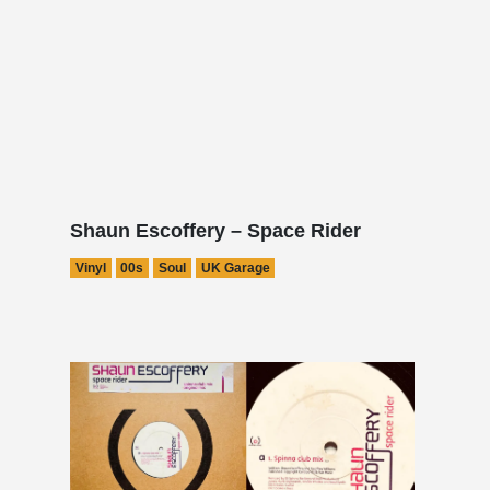
Shaun Escoffery – Space Rider
Vinyl
00s
Soul
UK Garage